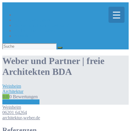
Über Kreativregion
Sie suchen eine/n Kreative/n?
Du bist ein/e Kreative/r?
Aktuelles
Suchen
nach:
Weber und Partner | freie
Architekten BDA
Weinheim
Architektur
0.0
0
Bewertungen
Bewertung abgeben
Weinheim
06201 64264
architektur-weber.de
Referenzen