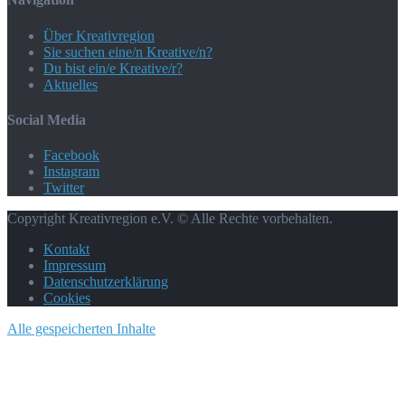
Über Kreativregion
Sie suchen eine/n Kreative/n?
Du bist ein/e Kreative/r?
Aktuelles
Social Media
Facebook
Instagram
Twitter
Copyright Kreativregion e.V. © Alle Rechte vorbehalten.
Kontakt
Impressum
Datenschutzerklärung
Cookies
Alle gespeicherten Inhalte