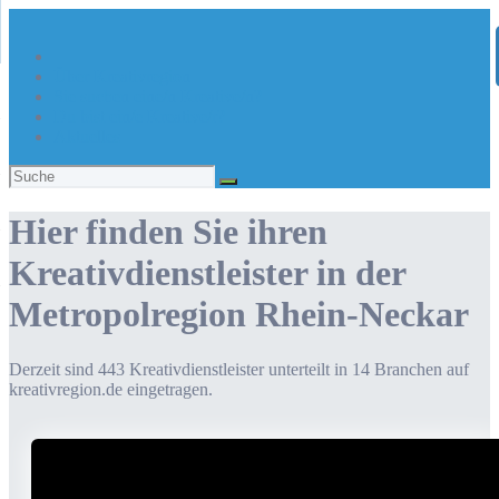
Über Kreativregion
Sie suchen eine/n Kreative/n?
Du bist ein/e Kreative/r?
Aktuelles
Suchen
nach:
Hier finden Sie ihren
Kreativdienstleister in der
Metropolregion Rhein-Neckar
Derzeit sind
443
Kreativdienstleister unterteilt in 14 Branchen auf
kreativregion.de eingetragen.