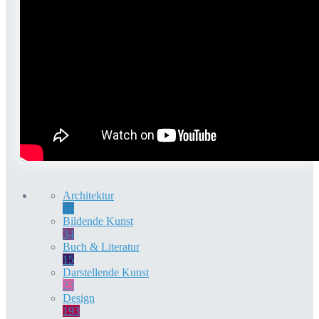
Architektur
16
Bildende Kunst
34
Buch & Literatur
15
Darstellende Kunst
23
Design
193