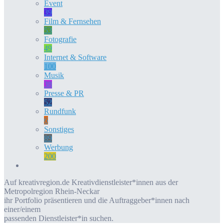
Event
39
Film & Fernsehen
53
Fotografie
49
Internet & Software
100
Musik
38
Presse & PR
52
Rundfunk
6
Sonstiges
89
Werbung
200
Auf kreativregion.de Kreativdienstleister*innen aus der
Metropolregion Rhein-Neckar
ihr Portfolio präsentieren und die Auftraggeber*innen nach
einer/einem
passenden Dienstleister*in suchen.