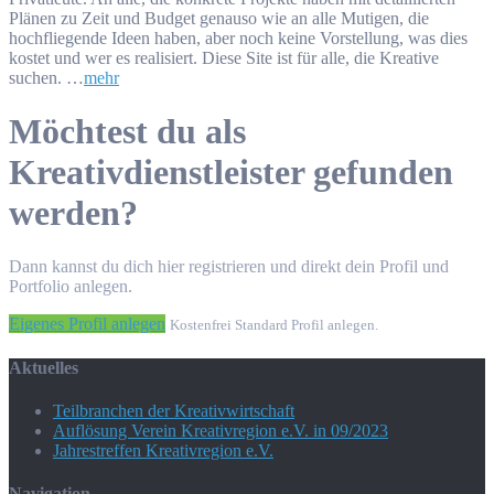
Plänen zu Zeit und Budget genauso wie an alle Mutigen, die
hochfliegende Ideen haben, aber noch keine Vorstellung, was dies
kostet und wer es realisiert. Diese Site ist für alle, die Kreative
suchen. …
mehr
Möchtest du als
Kreativdienstleister gefunden
werden?
Dann kannst du dich hier registrieren und direkt dein Profil und
Portfolio anlegen.
Eigenes Profil anlegen
Kostenfrei Standard Profil anlegen.
Aktuelles
Teilbranchen der Kreativwirtschaft
Auflösung Verein Kreativregion e.V. in 09/2023
Jahrestreffen Kreativregion e.V.
Navigation