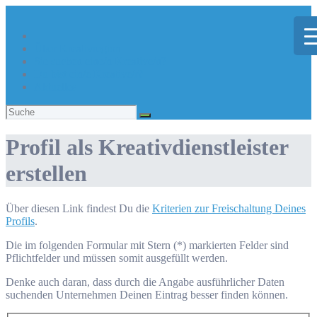
Über Kreativregion
Sie suchen eine/n Kreative/n?
Du bist ein/e Kreative/r?
Aktuelles
Suchen
nach:
Profil als Kreativdienstleister
erstellen
Über diesen Link findest Du die
Kriterien zur Freischaltung Deines
Profils
.
Die im folgenden Formular mit Stern (*) markierten Felder sind
Pflichtfelder und müssen somit ausgefüllt werden.
Denke auch daran, dass durch die Angabe ausführlicher Daten
suchenden Unternehmen Deinen Eintrag besser finden können.