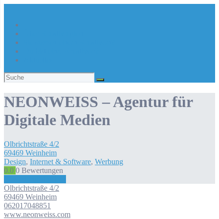
Über Kreativregion
Sie suchen eine/n Kreative/n?
Du bist ein/e Kreative/r?
Aktuelles
Suchen
nach:
NEONWEISS – Agentur für
Digitale Medien
Olbrichtstraße
4/2
69469
Weinheim
Design
,
Internet & Software
,
Werbung
0.0
0
Bewertungen
Bewertung abgeben
Olbrichtstraße
4/2
69469
Weinheim
062017048851
www.neonweiss.com