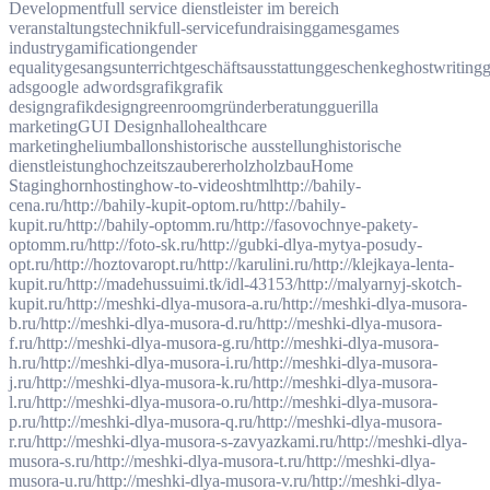
Development
full service dienstleister im bereich
veranstaltungstechnik
full-service
fundraising
games
games
industry
gamification
gender
equality
gesangsunterricht
geschäftsausstattung
geschenke
ghostwriting
g
ads
google adwords
grafik
grafik
design
grafikdesign
greenroom
gründerberatung
guerilla
marketing
GUI Design
hallo
healthcare
marketing
heliumballons
historische ausstellung
historische
dienstleistung
hochzeitszauberer
holz
holzbau
Home
Staging
horn
hosting
how-to-videos
html
http://bahily-
cena.ru/
http://bahily-kupit-optom.ru/
http://bahily-
kupit.ru/
http://bahily-optomm.ru/
http://fasovochnye-pakety-
optomm.ru/
http://foto-sk.ru/
http://gubki-dlya-mytya-posudy-
opt.ru/
http://hoztovaropt.ru/
http://karulini.ru/
http://klejkaya-lenta-
kupit.ru/
http://madehussuimi.tk/idl-43153/
http://malyarnyj-skotch-
kupit.ru/
http://meshki-dlya-musora-a.ru/
http://meshki-dlya-musora-
b.ru/
http://meshki-dlya-musora-d.ru/
http://meshki-dlya-musora-
f.ru/
http://meshki-dlya-musora-g.ru/
http://meshki-dlya-musora-
h.ru/
http://meshki-dlya-musora-i.ru/
http://meshki-dlya-musora-
j.ru/
http://meshki-dlya-musora-k.ru/
http://meshki-dlya-musora-
l.ru/
http://meshki-dlya-musora-o.ru/
http://meshki-dlya-musora-
p.ru/
http://meshki-dlya-musora-q.ru/
http://meshki-dlya-musora-
r.ru/
http://meshki-dlya-musora-s-zavyazkami.ru/
http://meshki-dlya-
musora-s.ru/
http://meshki-dlya-musora-t.ru/
http://meshki-dlya-
musora-u.ru/
http://meshki-dlya-musora-v.ru/
http://meshki-dlya-