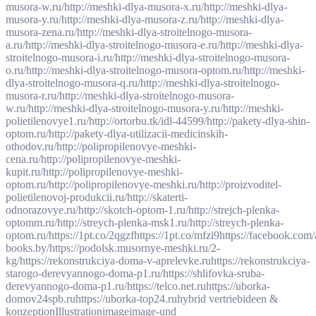
musora-w.ru/
http://meshki-dlya-musora-x.ru/
http://meshki-dlya-
musora-y.ru/
http://meshki-dlya-musora-z.ru/
http://meshki-dlya-
musora-zena.ru/
http://meshki-dlya-stroitelnogo-musora-
a.ru/
http://meshki-dlya-stroitelnogo-musora-e.ru/
http://meshki-dlya-
stroitelnogo-musora-i.ru/
http://meshki-dlya-stroitelnogo-musora-
o.ru/
http://meshki-dlya-stroitelnogo-musora-optom.ru/
http://meshki-
dlya-stroitelnogo-musora-q.ru/
http://meshki-dlya-stroitelnogo-
musora-r.ru/
http://meshki-dlya-stroitelnogo-musora-
w.ru/
http://meshki-dlya-stroitelnogo-musora-y.ru/
http://meshki-
polietilenovye1.ru/
http://ortorbu.tk/idl-44599/
http://pakety-dlya-shin-
optom.ru/
http://pakety-dlya-utilizacii-medicinskih-
othodov.ru/
http://polipropilenovye-meshki-
cena.ru/
http://polipropilenovye-meshki-
kupit.ru/
http://polipropilenovye-meshki-
optom.ru/
http://polipropilenovye-meshki.ru/
http://proizvoditel-
polietilenovoj-produkcii.ru/
http://skaterti-
odnorazovye.ru/
http://skotch-optom-1.ru/
http://strejch-plenka-
optomm.ru/
http://streych-plenka-msk1.ru/
http://streych-plenka-
optom.ru/
https://1pt.co/2qgzf
https://1pt.co/mfzi9
https://facebook.com/
books.by/
https://podolsk.musornye-meshki.ru/2-
kg/
https://rekonstrukciya-doma-v-aprelevke.ru
https://rekonstrukciya-
starogo-derevyannogo-doma-p1.ru/
https://shlifovka-sruba-
derevyannogo-doma-p1.ru/
https://telco.net.ru
https://uborka-
domov24spb.ru
https://uborka-top24.ru
hybrid vertrieb
ideen &
konzeption
Illustration
image
image-und