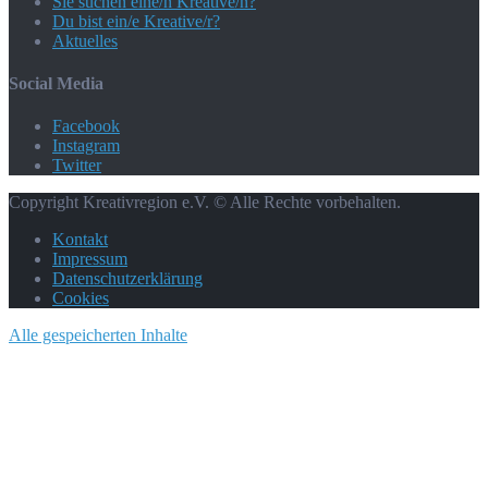
Sie suchen eine/n Kreative/n?
Du bist ein/e Kreative/r?
Aktuelles
Social Media
Facebook
Instagram
Twitter
Copyright Kreativregion e.V. © Alle Rechte vorbehalten.
Kontakt
Impressum
Datenschutzerklärung
Cookies
Alle gespeicherten Inhalte