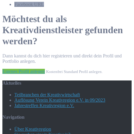
Facebook URL
Möchtest du als
Kreativdienstleister gefunden
werden?
Dann kannst du dich hier registrieren und direkt dein Profil und
Portfolio anlegen.
Eigenes Profil anlegen
Kostenfrei Standard Profil anlegen.
Aktuelles
Teilbranchen der Kreativwirtschaft
Auflösung Verein Kreativregion e.V. in 09/2023
Jahrestreffen Kreativregion e.V.
Navigation
Über Kreativregion