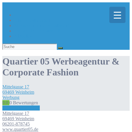
Über Kreativregion
Sie suchen eine/n Kreative/n?
Du bist ein/e Kreative/r?
Aktuelles
Suchen
nach:
Quartier 05 Werbeagentur &
Corporate Fashion
Mittelgasse
17
69469
Weinheim
Werbung
0.0
0
Bewertungen
Bewertung abgeben
Mittelgasse
17
69469
Weinheim
06201-878745
www.quartier05.de