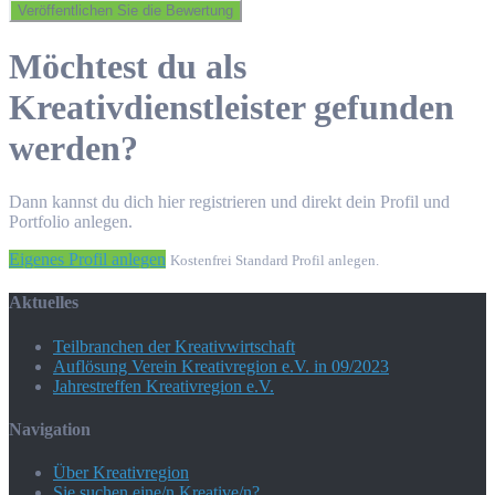
Möchtest du als
Kreativdienstleister gefunden
werden?
Dann kannst du dich hier registrieren und direkt dein Profil und
Portfolio anlegen.
Eigenes Profil anlegen
Kostenfrei Standard Profil anlegen.
Aktuelles
Teilbranchen der Kreativwirtschaft
Auflösung Verein Kreativregion e.V. in 09/2023
Jahrestreffen Kreativregion e.V.
Navigation
Über Kreativregion
Sie suchen eine/n Kreative/n?