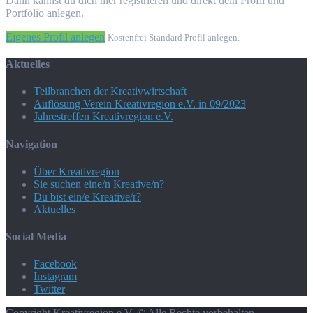
Dann kannst du dich hier registrieren und direkt dein Profil und
Portfolio anlegen.
Eigenes Profil anlegen
Kostenfrei Standard Profil anlegen.
Aktuelles
Teilbranchen der Kreativwirtschaft
Auflösung Verein Kreativregion e.V. in 09/2023
Jahrestreffen Kreativregion e.V.
Navigation
Über Kreativregion
Sie suchen eine/n Kreative/n?
Du bist ein/e Kreative/r?
Aktuelles
Social Media
Facebook
Instagram
Twitter
Copyright Kreativregion e.V. © Alle Rechte vorbehalten.