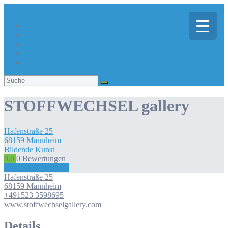
Über Kreativregion
Sie suchen eine/n Kreative/n?
Du bist ein/e Kreative/r?
Aktuelles
Suchen
nach:
STOFFWECHSEL gallery
Hafenstraße
25
68159
Mannheim
Bildende Kunst
0.0
0
Bewertungen
Bewertung abgeben
Hafenstraße
25
68159
Mannheim
+491523 3598695
www.stoffwechselgallery.com
Details