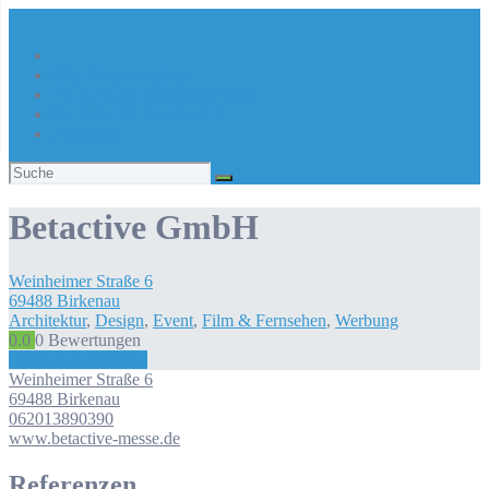
Über Kreativregion
Sie suchen eine/n Kreative/n?
Du bist ein/e Kreative/r?
Aktuelles
Suchen
nach:
Betactive GmbH
Weinheimer Straße
6
69488
Birkenau
Architektur
,
Design
,
Event
,
Film & Fernsehen
,
Werbung
0.0
0
Bewertungen
Bewertung abgeben
Weinheimer Straße
6
69488
Birkenau
062013890390
www.betactive-messe.de
Referenzen