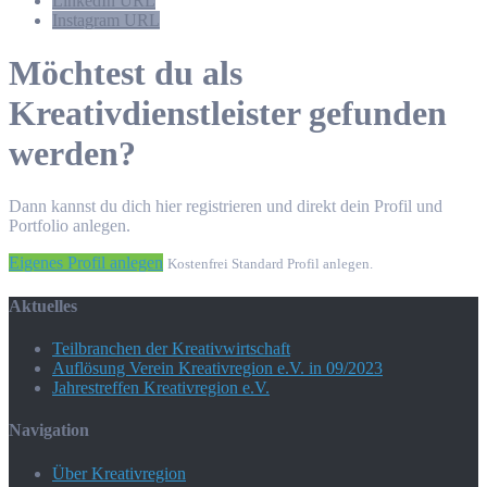
LinkedIn URL
Instagram URL
Möchtest du als
Kreativdienstleister gefunden
werden?
Dann kannst du dich hier registrieren und direkt dein Profil und
Portfolio anlegen.
Eigenes Profil anlegen
Kostenfrei Standard Profil anlegen.
Aktuelles
Teilbranchen der Kreativwirtschaft
Auflösung Verein Kreativregion e.V. in 09/2023
Jahrestreffen Kreativregion e.V.
Navigation
Über Kreativregion