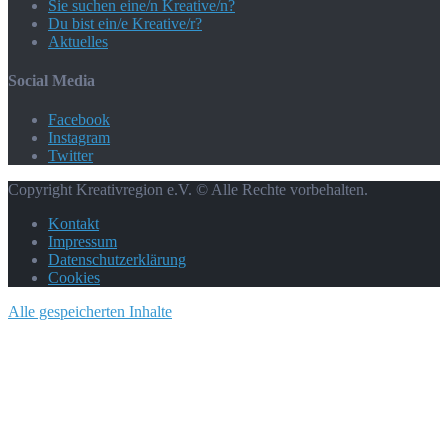
Sie suchen eine/n Kreative/n?
Du bist ein/e Kreative/r?
Aktuelles
Social Media
Facebook
Instagram
Twitter
Copyright Kreativregion e.V. © Alle Rechte vorbehalten.
Kontakt
Impressum
Datenschutzerklärung
Cookies
Alle gespeicherten Inhalte