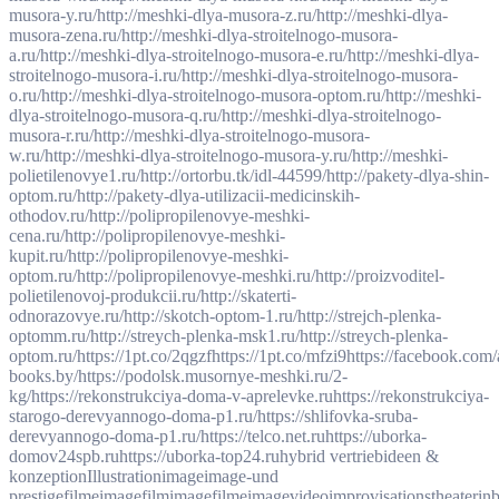
musora-y.ru/
http://meshki-dlya-musora-z.ru/
http://meshki-dlya-
musora-zena.ru/
http://meshki-dlya-stroitelnogo-musora-
a.ru/
http://meshki-dlya-stroitelnogo-musora-e.ru/
http://meshki-dlya-
stroitelnogo-musora-i.ru/
http://meshki-dlya-stroitelnogo-musora-
o.ru/
http://meshki-dlya-stroitelnogo-musora-optom.ru/
http://meshki-
dlya-stroitelnogo-musora-q.ru/
http://meshki-dlya-stroitelnogo-
musora-r.ru/
http://meshki-dlya-stroitelnogo-musora-
w.ru/
http://meshki-dlya-stroitelnogo-musora-y.ru/
http://meshki-
polietilenovye1.ru/
http://ortorbu.tk/idl-44599/
http://pakety-dlya-shin-
optom.ru/
http://pakety-dlya-utilizacii-medicinskih-
othodov.ru/
http://polipropilenovye-meshki-
cena.ru/
http://polipropilenovye-meshki-
kupit.ru/
http://polipropilenovye-meshki-
optom.ru/
http://polipropilenovye-meshki.ru/
http://proizvoditel-
polietilenovoj-produkcii.ru/
http://skaterti-
odnorazovye.ru/
http://skotch-optom-1.ru/
http://strejch-plenka-
optomm.ru/
http://streych-plenka-msk1.ru/
http://streych-plenka-
optom.ru/
https://1pt.co/2qgzf
https://1pt.co/mfzi9
https://facebook.com/
books.by/
https://podolsk.musornye-meshki.ru/2-
kg/
https://rekonstrukciya-doma-v-aprelevke.ru
https://rekonstrukciya-
starogo-derevyannogo-doma-p1.ru/
https://shlifovka-sruba-
derevyannogo-doma-p1.ru/
https://telco.net.ru
https://uborka-
domov24spb.ru
https://uborka-top24.ru
hybrid vertrieb
ideen &
konzeption
Illustration
image
image-und
prestigefilme
imagefilm
imagefilme
imagevideo
improvisationstheater
in