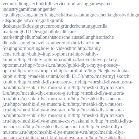
veranstaltungstechnik
full-service
fundraising
games
games
industry
gamification
gender
equality
gesangsunterricht
geschäftsausstattung
geschenke
ghostwriting
g
ads
google adwords
grafik
grafik
design
grafikdesign
greenroom
gründerberatung
guerilla
marketing
GUI Design
hallo
healthcare
marketing
heliumballons
historische ausstellung
historische
dienstleistung
hochzeitszauberer
holz
holzbau
Home
Staging
horn
hosting
how-to-videos
html
http://bahily-
cena.ru/
http://bahily-kupit-optom.ru/
http://bahily-
kupit.ru/
http://bahily-optomm.ru/
http://fasovochnye-pakety-
optomm.ru/
http://foto-sk.ru/
http://gubki-dlya-mytya-posudy-
opt.ru/
http://hoztovaropt.ru/
http://karulini.ru/
http://klejkaya-lenta-
kupit.ru/
http://madehussuimi.tk/idl-43153/
http://malyarnyj-skotch-
kupit.ru/
http://meshki-dlya-musora-a.ru/
http://meshki-dlya-musora-
b.ru/
http://meshki-dlya-musora-d.ru/
http://meshki-dlya-musora-
f.ru/
http://meshki-dlya-musora-g.ru/
http://meshki-dlya-musora-
h.ru/
http://meshki-dlya-musora-i.ru/
http://meshki-dlya-musora-
j.ru/
http://meshki-dlya-musora-k.ru/
http://meshki-dlya-musora-
l.ru/
http://meshki-dlya-musora-o.ru/
http://meshki-dlya-musora-
p.ru/
http://meshki-dlya-musora-q.ru/
http://meshki-dlya-musora-
r.ru/
http://meshki-dlya-musora-s-zavyazkami.ru/
http://meshki-dlya-
musora-s.ru/
http://meshki-dlya-musora-t.ru/
http://meshki-dlya-
musora-u.ru/
http://meshki-dlya-musora-v.ru/
http://meshki-dlya-
musora-w.ru/
http://meshki-dlya-musora-x.ru/
http://meshki-dlya-