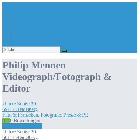
Über Kreativregion
Sie suchen eine/n Kreative/n?
Du bist ein/e Kreative/r?
Aktuelles
Suchen
nach:
Philip Mennen
Videograph/Fotograph &
Editor
Untere Straße
30
69117
Heidelberg
Film & Fernsehen
,
Fotografie
,
Presse & PR
0.0
0
Bewertungen
Bewertung abgeben
Untere Straße
30
69117
Heidelberg