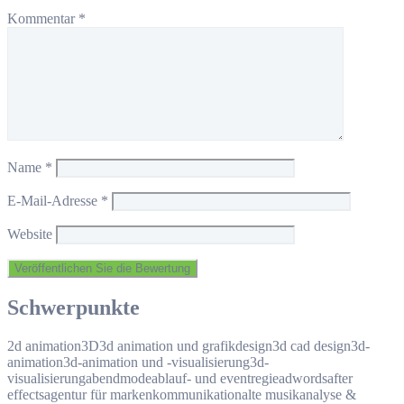
Kommentar
*
Name
*
E-Mail-Adresse
*
Website
Schwerpunkte
2d animation
3D
3d animation und grafikdesign
3d cad design
3d-
animation
3d-animation und -visualisierung
3d-
visualisierung
abendmode
ablauf- und eventregie
adwords
after
effects
agentur für markenkommunikation
alte musik
analyse &