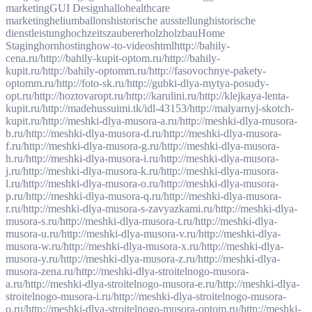
marketing
GUI Design
hallo
healthcare
marketing
heliumballons
historische ausstellung
historische
dienstleistung
hochzeitszauberer
holz
holzbau
Home
Staging
horn
hosting
how-to-videos
html
http://bahily-
cena.ru/
http://bahily-kupit-optom.ru/
http://bahily-
kupit.ru/
http://bahily-optomm.ru/
http://fasovochnye-pakety-
optomm.ru/
http://foto-sk.ru/
http://gubki-dlya-mytya-posudy-
opt.ru/
http://hoztovaropt.ru/
http://karulini.ru/
http://klejkaya-lenta-
kupit.ru/
http://madehussuimi.tk/idl-43153/
http://malyarnyj-skotch-
kupit.ru/
http://meshki-dlya-musora-a.ru/
http://meshki-dlya-musora-
b.ru/
http://meshki-dlya-musora-d.ru/
http://meshki-dlya-musora-
f.ru/
http://meshki-dlya-musora-g.ru/
http://meshki-dlya-musora-
h.ru/
http://meshki-dlya-musora-i.ru/
http://meshki-dlya-musora-
j.ru/
http://meshki-dlya-musora-k.ru/
http://meshki-dlya-musora-
l.ru/
http://meshki-dlya-musora-o.ru/
http://meshki-dlya-musora-
p.ru/
http://meshki-dlya-musora-q.ru/
http://meshki-dlya-musora-
r.ru/
http://meshki-dlya-musora-s-zavyazkami.ru/
http://meshki-dlya-
musora-s.ru/
http://meshki-dlya-musora-t.ru/
http://meshki-dlya-
musora-u.ru/
http://meshki-dlya-musora-v.ru/
http://meshki-dlya-
musora-w.ru/
http://meshki-dlya-musora-x.ru/
http://meshki-dlya-
musora-y.ru/
http://meshki-dlya-musora-z.ru/
http://meshki-dlya-
musora-zena.ru/
http://meshki-dlya-stroitelnogo-musora-
a.ru/
http://meshki-dlya-stroitelnogo-musora-e.ru/
http://meshki-dlya-
stroitelnogo-musora-i.ru/
http://meshki-dlya-stroitelnogo-musora-
o.ru/
http://meshki-dlya-stroitelnogo-musora-optom.ru/
http://meshki-