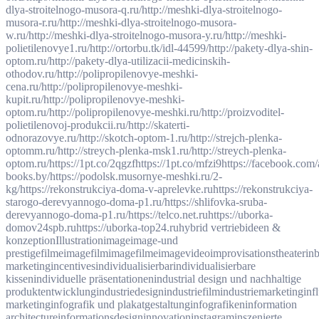
dlya-stroitelnogo-musora-q.ru/
http://meshki-dlya-stroitelnogo-
musora-r.ru/
http://meshki-dlya-stroitelnogo-musora-
w.ru/
http://meshki-dlya-stroitelnogo-musora-y.ru/
http://meshki-
polietilenovye1.ru/
http://ortorbu.tk/idl-44599/
http://pakety-dlya-shin-
optom.ru/
http://pakety-dlya-utilizacii-medicinskih-
othodov.ru/
http://polipropilenovye-meshki-
cena.ru/
http://polipropilenovye-meshki-
kupit.ru/
http://polipropilenovye-meshki-
optom.ru/
http://polipropilenovye-meshki.ru/
http://proizvoditel-
polietilenovoj-produkcii.ru/
http://skaterti-
odnorazovye.ru/
http://skotch-optom-1.ru/
http://strejch-plenka-
optomm.ru/
http://streych-plenka-msk1.ru/
http://streych-plenka-
optom.ru/
https://1pt.co/2qgzf
https://1pt.co/mfzi9
https://facebook.com/
books.by/
https://podolsk.musornye-meshki.ru/2-
kg/
https://rekonstrukciya-doma-v-aprelevke.ru
https://rekonstrukciya-
starogo-derevyannogo-doma-p1.ru/
https://shlifovka-sruba-
derevyannogo-doma-p1.ru/
https://telco.net.ru
https://uborka-
domov24spb.ru
https://uborka-top24.ru
hybrid vertrieb
ideen &
konzeption
Illustration
image
image-und
prestigefilme
imagefilm
imagefilme
imagevideo
improvisationstheater
in
marketing
incentives
individualisierbar
individualisierbare
kissen
individuelle präsentationen
industrial design und nachhaltige
produktentwicklung
industriedesign
industriefilm
industriemarketing
inf
marketing
infografik und plakatgestaltung
infografiken
information
architecture
informationsdesign
innovation
instagram
inszenierte