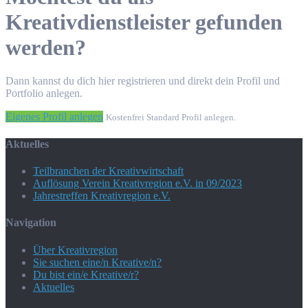
Kreativdienstleister gefunden
werden?
Dann kannst du dich hier registrieren und direkt dein Profil und
Portfolio anlegen.
Eigenes Profil anlegen
Kostenfrei Standard Profil anlegen.
Aktuelles
Teilbranchen der Kreativwirtschaft
Auflösung Verein Kreativregion e.V. in 09/2023
Jahrestreffen Kreativregion e.V.
Navigation
Über Kreativregion
Sie suchen eine/n Kreative/n?
Du bist ein/e Kreative/r?
Aktuelles