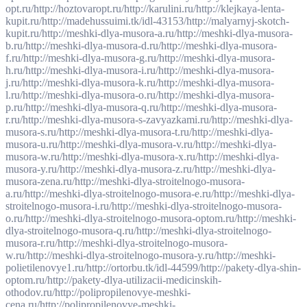
opt.ru/
http://hoztovaropt.ru/
http://karulini.ru/
http://klejkaya-lenta-
kupit.ru/
http://madehussuimi.tk/idl-43153/
http://malyarnyj-skotch-
kupit.ru/
http://meshki-dlya-musora-a.ru/
http://meshki-dlya-musora-
b.ru/
http://meshki-dlya-musora-d.ru/
http://meshki-dlya-musora-
f.ru/
http://meshki-dlya-musora-g.ru/
http://meshki-dlya-musora-
h.ru/
http://meshki-dlya-musora-i.ru/
http://meshki-dlya-musora-
j.ru/
http://meshki-dlya-musora-k.ru/
http://meshki-dlya-musora-
l.ru/
http://meshki-dlya-musora-o.ru/
http://meshki-dlya-musora-
p.ru/
http://meshki-dlya-musora-q.ru/
http://meshki-dlya-musora-
r.ru/
http://meshki-dlya-musora-s-zavyazkami.ru/
http://meshki-dlya-
musora-s.ru/
http://meshki-dlya-musora-t.ru/
http://meshki-dlya-
musora-u.ru/
http://meshki-dlya-musora-v.ru/
http://meshki-dlya-
musora-w.ru/
http://meshki-dlya-musora-x.ru/
http://meshki-dlya-
musora-y.ru/
http://meshki-dlya-musora-z.ru/
http://meshki-dlya-
musora-zena.ru/
http://meshki-dlya-stroitelnogo-musora-
a.ru/
http://meshki-dlya-stroitelnogo-musora-e.ru/
http://meshki-dlya-
stroitelnogo-musora-i.ru/
http://meshki-dlya-stroitelnogo-musora-
o.ru/
http://meshki-dlya-stroitelnogo-musora-optom.ru/
http://meshki-
dlya-stroitelnogo-musora-q.ru/
http://meshki-dlya-stroitelnogo-
musora-r.ru/
http://meshki-dlya-stroitelnogo-musora-
w.ru/
http://meshki-dlya-stroitelnogo-musora-y.ru/
http://meshki-
polietilenovye1.ru/
http://ortorbu.tk/idl-44599/
http://pakety-dlya-shin-
optom.ru/
http://pakety-dlya-utilizacii-medicinskih-
othodov.ru/
http://polipropilenovye-meshki-
cena.ru/
http://polipropilenovye-meshki-