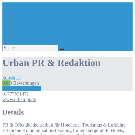
Über Kreativregion
Sie suchen eine/n Kreative/n?
Du bist ein/e Kreative/r?
Aktuelles
Suchen
nach:
Urban PR & Redaktion
Sonstiges
0.0
0
Bewertungen
Bewertung abgeben
01777591471
www.urban-pr.de
Details
PR & Öffentlichkeitsarbeit für Hotellerie, Tourismus & Luftfahrt
Erfahrene Kommunikationsberatung für inhabergeführte Hotels,