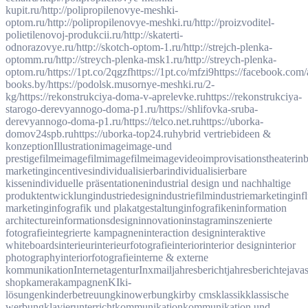
kupit.ru/
http://polipropilenovye-meshki-
optom.ru/
http://polipropilenovye-meshki.ru/
http://proizvoditel-
polietilenovoj-produkcii.ru/
http://skaterti-
odnorazovye.ru/
http://skotch-optom-1.ru/
http://strejch-plenka-
optomm.ru/
http://streych-plenka-msk1.ru/
http://streych-plenka-
optom.ru/
https://1pt.co/2qgzf
https://1pt.co/mfzi9
https://facebook.com/
books.by/
https://podolsk.musornye-meshki.ru/2-
kg/
https://rekonstrukciya-doma-v-aprelevke.ru
https://rekonstrukciya-
starogo-derevyannogo-doma-p1.ru/
https://shlifovka-sruba-
derevyannogo-doma-p1.ru/
https://telco.net.ru
https://uborka-
domov24spb.ru
https://uborka-top24.ru
hybrid vertrieb
ideen &
konzeption
Illustration
image
image-und
prestigefilme
imagefilm
imagefilme
imagevideo
improvisationstheater
in
marketing
incentives
individualisierbar
individualisierbare
kissen
individuelle präsentationen
industrial design und nachhaltige
produktentwicklung
industriedesign
industriefilm
industriemarketing
inf
marketing
infografik und plakatgestaltung
infografiken
information
architecture
informationsdesign
innovation
instagram
inszenierte
fotografie
integrierte kampagnen
interaction design
interaktive
whiteboards
interieur
interieurfotografie
interior
interior design
interior
photography
interiorfotografie
interne & externe
kommunikation
Internetagentur
Inxmail
jahresbericht
jahresberichte
javas
shop
kamera
kampagnen
KI
ki-
lösungen
kinderbetreuung
kinowerbung
kirby cms
klassik
klassische
werbung
klavierunterricht
kommunikation
kommunikation und