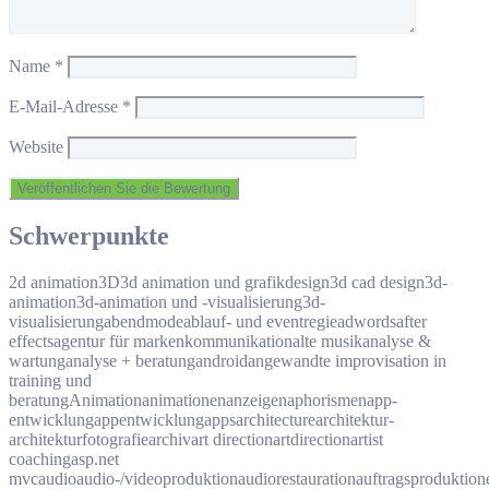
Name
*
E-Mail-Adresse
*
Website
Schwerpunkte
2d animation
3D
3d animation und grafikdesign
3d cad design
3d-
animation
3d-animation und -visualisierung
3d-
visualisierung
abendmode
ablauf- und eventregie
adwords
after
effects
agentur für markenkommunikation
alte musik
analyse &
wartung
analyse + beratung
android
angewandte improvisation in
training und
beratung
Animation
animationen
anzeigen
aphorismen
app-
entwicklung
appentwicklung
apps
architecture
architektur-
architekturfotografie
archiv
art direction
artdirection
artist
coaching
asp.net
mvc
audio
audio-/videoproduktion
audiorestauration
auftragsproduktion