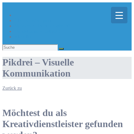
Über Kreativregion
Sie suchen eine/n Kreative/n?
Du bist ein/e Kreative/r?
Aktuelles
Suchen
nach:
Pikdrei – Visuelle
Kommunikation
Zurück zu
Möchtest du als
Kreativdienstleister gefunden