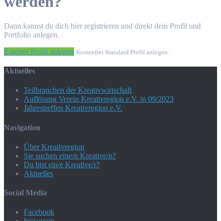
werden?
Dann kannst du dich hier registrieren und direkt dein Profil und
Portfolio anlegen.
Eigenes Profil anlegen
Kostenfrei Standard Profil anlegen.
Aktuelles
Teilbranchen der Kreativwirtschaft
Auflösung Verein Kreativregion e.V. in 09/2023
Jahrestreffen Kreativregion e.V.
Navigation
Über Kreativregion
Sie suchen eine/n Kreative/n?
Du bist ein/e Kreative/r?
Aktuelles
Social Media
Facebook
Instagram