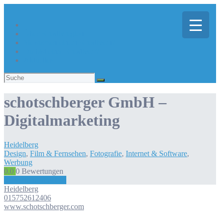
Über Kreativregion
Sie suchen eine/n Kreative/n?
Du bist ein/e Kreative/r?
Aktuelles
Suchen
nach:
schotschberger GmbH –
Digitalmarketing
Heidelberg
Design
,
Film & Fernsehen
,
Fotografie
,
Internet & Software
,
Werbung
0.0
0
Bewertungen
Bewertung abgeben
Heidelberg
015752612406
www.schotschberger.com