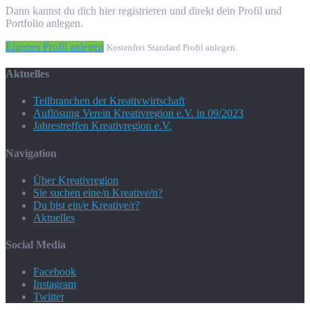
Dann kannst du dich hier registrieren und direkt dein Profil und
Portfolio anlegen.
Eigenes Profil anlegen
Kostenfrei Standard Profil anlegen.
Aktuelles
Teilbranchen der Kreativwirtschaft
Auflösung Verein Kreativregion e.V. in 09/2023
Jahrestreffen Kreativregion e.V.
Navigation
Über Kreativregion
Sie suchen eine/n Kreative/n?
Du bist ein/e Kreative/r?
Aktuelles
Social Media
Facebook
Instagram
Twitter