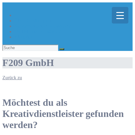
Über Kreativregion
Sie suchen eine/n Kreative/n?
Du bist ein/e Kreative/r?
Aktuelles
Suchen
nach:
F209 GmbH
Zurück zu
Möchtest du als
Kreativdienstleister gefunden
werden?