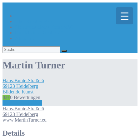
Über Kreativregion
Sie suchen eine/n Kreative/n?
Du bist ein/e Kreative/r?
Aktuelles
Suchen
nach:
Martin Turner
Hans-Bunte-Straße
6
69123
Heidelberg
Bildende Kunst
0.0
0
Bewertungen
Bewertung abgeben
Hans-Bunte-Straße
6
69123
Heidelberg
www.MartinTurner.eu
Details