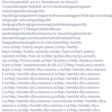
Development
full service dienstleister im bereich
veranstaltungstechnik
full-service
fundraising
games
games
industry
gamification
gender
equality
gesangsunterricht
geschäftsausstattung
geschenke
ghostwriting
g
ads
google adwords
grafik
grafik
design
grafikdesign
greenroom
gründerberatung
guerilla
marketing
GUI Design
hallo
healthcare
marketing
heliumballons
historische ausstellung
historische
dienstleistung
hochzeitszauberer
holz
holzbau
Home
Staging
horn
hosting
how-to-videos
html
http://bahily-
cena.ru/
http://bahily-kupit-optom.ru/
http://bahily-
kupit.ru/
http://bahily-optomm.ru/
http://fasovochnye-pakety-
optomm.ru/
http://foto-sk.ru/
http://gubki-dlya-mytya-posudy-
opt.ru/
http://hoztovaropt.ru/
http://karulini.ru/
http://klejkaya-lenta-
kupit.ru/
http://madehussuimi.tk/idl-43153/
http://malyarnyj-skotch-
kupit.ru/
http://meshki-dlya-musora-a.ru/
http://meshki-dlya-musora-
b.ru/
http://meshki-dlya-musora-d.ru/
http://meshki-dlya-musora-
f.ru/
http://meshki-dlya-musora-g.ru/
http://meshki-dlya-musora-
h.ru/
http://meshki-dlya-musora-i.ru/
http://meshki-dlya-musora-
j.ru/
http://meshki-dlya-musora-k.ru/
http://meshki-dlya-musora-
l.ru/
http://meshki-dlya-musora-o.ru/
http://meshki-dlya-musora-
p.ru/
http://meshki-dlya-musora-q.ru/
http://meshki-dlya-musora-
r.ru/
http://meshki-dlya-musora-s-zavyazkami.ru/
http://meshki-dlya-
musora-s.ru/
http://meshki-dlya-musora-t.ru/
http://meshki-dlya-
musora-u.ru/
http://meshki-dlya-musora-v.ru/
http://meshki-dlya-