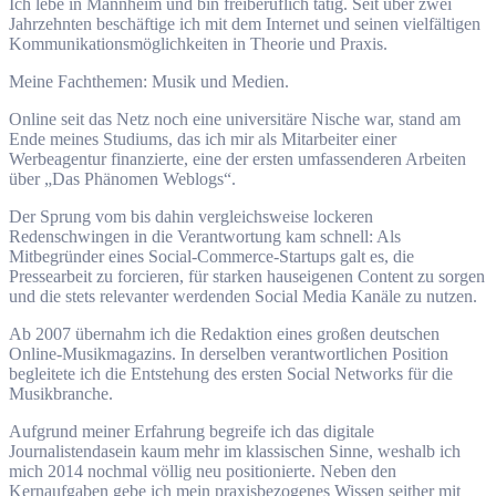
Ich lebe in Mannheim und bin freiberuflich tätig. Seit über zwei
Jahrzehnten beschäftige ich mit dem Internet und seinen vielfältigen
Kommunikationsmöglichkeiten in Theorie und Praxis.
Meine Fachthemen: Musik und Medien.
Online seit das Netz noch eine universitäre Nische war, stand am
Ende meines Studiums, das ich mir als Mitarbeiter einer
Werbeagentur finanzierte, eine der ersten umfassenderen Arbeiten
über „Das Phänomen Weblogs“.
Der Sprung vom bis dahin vergleichsweise lockeren
Redenschwingen in die Verantwortung kam schnell: Als
Mitbegründer eines Social-Commerce-Startups galt es, die
Pressearbeit zu forcieren, für starken hauseigenen Content zu sorgen
und die stets relevanter werdenden Social Media Kanäle zu nutzen.
Ab 2007 übernahm ich die Redaktion eines großen deutschen
Online-Musikmagazins. In derselben verantwortlichen Position
begleitete ich die Entstehung des ersten Social Networks für die
Musikbranche.
Aufgrund meiner Erfahrung begreife ich das digitale
Journalistendasein kaum mehr im klassischen Sinne, weshalb ich
mich 2014 nochmal völlig neu positionierte. Neben den
Kernaufgaben gebe ich mein praxisbezogenes Wissen seither mit