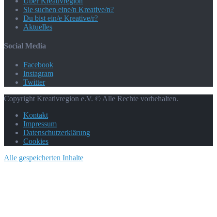
Über Kreativregion
Sie suchen eine/n Kreative/n?
Du bist ein/e Kreative/r?
Aktuelles
Social Media
Facebook
Instagram
Twitter
Copyright Kreativregion e.V. © Alle Rechte vorbehalten.
Kontakt
Impressum
Datenschutzerklärung
Cookies
Alle gespeicherten Inhalte