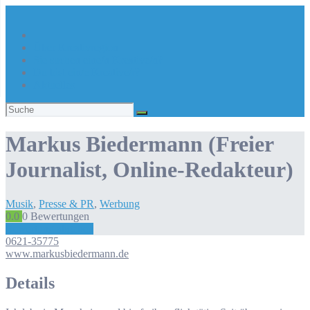
Über Kreativregion
Sie suchen eine/n Kreative/n?
Du bist ein/e Kreative/r?
Aktuelles
Suchen
nach:
Markus Biedermann (Freier
Journalist, Online-Redakteur)
Musik
,
Presse & PR
,
Werbung
0.0
0
Bewertungen
Bewertung abgeben
0621-35775
www.markusbiedermann.de
Details