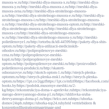
musora-w.ru/
http://meshki-dlya-musora-x.ru/
http://meshki-dlya-
musora-y.ru/
http://meshki-dlya-musora-z.ru/
http://meshki-dlya-
musora-zena.ru/
http://meshki-dlya-stroitelnogo-musora-
a.ru/
http://meshki-dlya-stroitelnogo-musora-e.ru/
http://meshki-dlya-
stroitelnogo-musora-i.ru/
http://meshki-dlya-stroitelnogo-musora-
o.ru/
http://meshki-dlya-stroitelnogo-musora-optom.ru/
http://meshki-
dlya-stroitelnogo-musora-q.ru/
http://meshki-dlya-stroitelnogo-
musora-r.ru/
http://meshki-dlya-stroitelnogo-musora-
w.ru/
http://meshki-dlya-stroitelnogo-musora-y.ru/
http://meshki-
polietilenovye1.ru/
http://ortorbu.tk/idl-44599/
http://pakety-dlya-shin-
optom.ru/
http://pakety-dlya-utilizacii-medicinskih-
othodov.ru/
http://polipropilenovye-meshki-
cena.ru/
http://polipropilenovye-meshki-
kupit.ru/
http://polipropilenovye-meshki-
optom.ru/
http://polipropilenovye-meshki.ru/
http://proizvoditel-
polietilenovoj-produkcii.ru/
http://skaterti-
odnorazovye.ru/
http://skotch-optom-1.ru/
http://strejch-plenka-
optomm.ru/
http://streych-plenka-msk1.ru/
http://streych-plenka-
optom.ru/
https://1pt.co/2qgzf
https://1pt.co/mfzi9
https://facebook.com/
books.by/
https://podolsk.musornye-meshki.ru/2-
kg/
https://rekonstrukciya-doma-v-aprelevke.ru
https://rekonstrukciya-
starogo-derevyannogo-doma-p1.ru/
https://shlifovka-sruba-
derevyannogo-doma-p1.ru/
https://telco.net.ru
https://uborka-
domov24spb.ru
https://uborka-top24.ru
hybrid vertrieb
ideen &
konzeption
Illustration
image
image-und