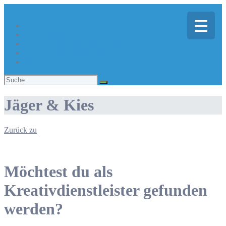
Über Kreativregion
Sie suchen eine/n Kreative/n?
Du bist ein/e Kreative/r?
Aktuelles
Suchen
nach:
Jäger & Kies
Zurück zu
Möchtest du als
Kreativdienstleister gefunden
werden?