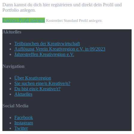
Dann kannst du dich hier registrieren und direkt dein Profil und
Portfolio anlegen.
Eigenes Profil anlegen
Kostenfrei Standard Profil anlegen.
Aktuelles
Teilbranchen der Kreativwirtschaft
Auflösung Verein Kreativregion e.V. in 09/2023
Jahrestreffen Kreativregion e.V.
Navigation
Über Kreativregion
Sie suchen eine/n Kreative/n?
Du bist ein/e Kreative/r?
Aktuelles
Social Media
Facebook
Instagram
Twitter