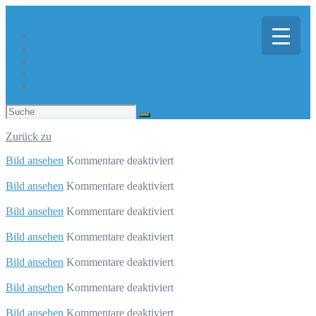
Über Kreativregion
Sie suchen eine/n Kreative/n?
Du bist ein/e Kreative/r?
Aktuelles
Suchen
nach:
Zurück zu
für
Bild ansehen
Kommentare deaktiviert
DER
FILM
für
Bild ansehen
Kommentare deaktiviert
ZUR
Geschäftsführer
KUNST
für
Bild ansehen
Kommentare deaktiviert
Geschäftsführer
für
Bild ansehen
Kommentare deaktiviert
Geschäftsführer
für
Bild ansehen
Kommentare deaktiviert
Geschäftsführer
für
Bild ansehen
Kommentare deaktiviert
Geschäftsführer
für
Bild ansehen
Kommentare deaktiviert