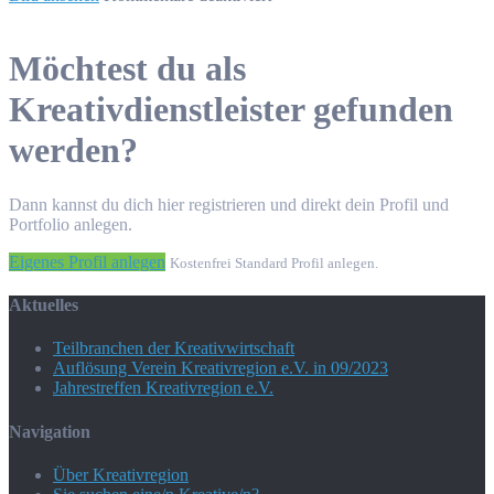
Geschäftsführer
Möchtest du als
Kreativdienstleister gefunden
werden?
Dann kannst du dich hier registrieren und direkt dein Profil und
Portfolio anlegen.
Eigenes Profil anlegen
Kostenfrei Standard Profil anlegen.
Aktuelles
Teilbranchen der Kreativwirtschaft
Auflösung Verein Kreativregion e.V. in 09/2023
Jahrestreffen Kreativregion e.V.
Navigation
Über Kreativregion