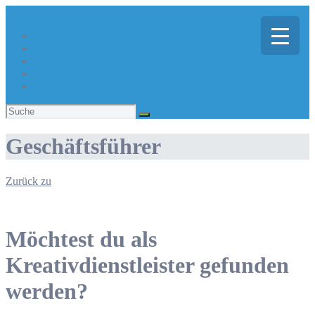
Über Kreativregion
Sie suchen eine/n Kreative/n?
Du bist ein/e Kreative/r?
Aktuelles
Suchen
nach:
Geschäftsführer
Zurück zu
Möchtest du als
Kreativdienstleister gefunden
werden?