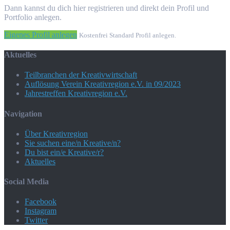
Dann kannst du dich hier registrieren und direkt dein Profil und
Portfolio anlegen.
Eigenes Profil anlegen
Kostenfrei Standard Profil anlegen.
Aktuelles
Teilbranchen der Kreativwirtschaft
Auflösung Verein Kreativregion e.V. in 09/2023
Jahrestreffen Kreativregion e.V.
Navigation
Über Kreativregion
Sie suchen eine/n Kreative/n?
Du bist ein/e Kreative/r?
Aktuelles
Social Media
Facebook
Instagram
Twitter