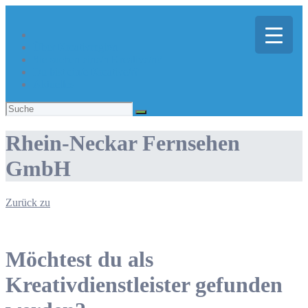
Über Kreativregion
Sie suchen eine/n Kreative/n?
Du bist ein/e Kreative/r?
Aktuelles
Suchen
nach:
Rhein-Neckar Fernsehen
GmbH
Zurück zu
Möchtest du als
Kreativdienstleister gefunden