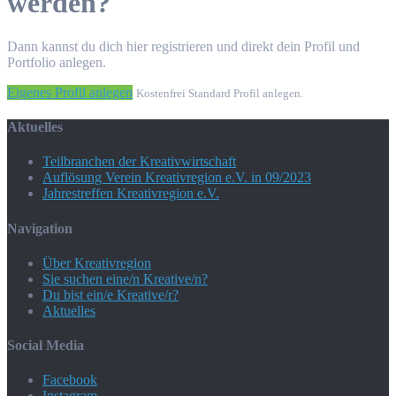
werden?
Dann kannst du dich hier registrieren und direkt dein Profil und
Portfolio anlegen.
Eigenes Profil anlegen
Kostenfrei Standard Profil anlegen.
Aktuelles
Teilbranchen der Kreativwirtschaft
Auflösung Verein Kreativregion e.V. in 09/2023
Jahrestreffen Kreativregion e.V.
Navigation
Über Kreativregion
Sie suchen eine/n Kreative/n?
Du bist ein/e Kreative/r?
Aktuelles
Social Media
Facebook
Instagram