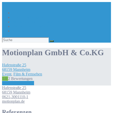
Über Kreativregion
Sie suchen eine/n Kreative/n?
Du bist ein/e Kreative/r?
Aktuelles
Suchen
nach:
Motionplan GmbH & Co.KG
Hafenstraße
25
68159
Mannheim
Event
,
Film & Fernsehen
5.0
2
Bewertungen
Bewertung abgeben
Hafenstraße
25
68159
Mannheim
0621-3001110-1
motionplan.de
Referenzen