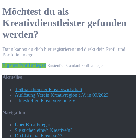
Möchtest du als
Kreativdienstleister gefunden
werden?
Dann kannst du dich hier registrieren und direkt dein Profil und
Portfolio anlegen.
Eigenes Profil anlegen
Kostenfrei Standard Profil anlegen.
Aktuelles
Teilbranchen der Kreativwirtschaft
Auflösung Verein Kreativregion e.V. in 09/2023
Jahrestreffen Kreativregion e.V.
Navigation
Über Kreativregion
Sie suchen eine/n Kreative/n?
Du bist ein/e Kreative/r?