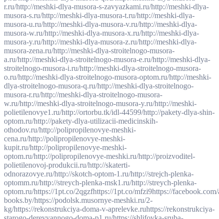
r.ru/
http://meshki-dlya-musora-s-zavyazkami.ru/
http://meshki-dlya-
musora-s.ru/
http://meshki-dlya-musora-t.ru/
http://meshki-dlya-
musora-u.ru/
http://meshki-dlya-musora-v.ru/
http://meshki-dlya-
musora-w.ru/
http://meshki-dlya-musora-x.ru/
http://meshki-dlya-
musora-y.ru/
http://meshki-dlya-musora-z.ru/
http://meshki-dlya-
musora-zena.ru/
http://meshki-dlya-stroitelnogo-musora-
a.ru/
http://meshki-dlya-stroitelnogo-musora-e.ru/
http://meshki-dlya-
stroitelnogo-musora-i.ru/
http://meshki-dlya-stroitelnogo-musora-
o.ru/
http://meshki-dlya-stroitelnogo-musora-optom.ru/
http://meshki-
dlya-stroitelnogo-musora-q.ru/
http://meshki-dlya-stroitelnogo-
musora-r.ru/
http://meshki-dlya-stroitelnogo-musora-
w.ru/
http://meshki-dlya-stroitelnogo-musora-y.ru/
http://meshki-
polietilenovye1.ru/
http://ortorbu.tk/idl-44599/
http://pakety-dlya-shin-
optom.ru/
http://pakety-dlya-utilizacii-medicinskih-
othodov.ru/
http://polipropilenovye-meshki-
cena.ru/
http://polipropilenovye-meshki-
kupit.ru/
http://polipropilenovye-meshki-
optom.ru/
http://polipropilenovye-meshki.ru/
http://proizvoditel-
polietilenovoj-produkcii.ru/
http://skaterti-
odnorazovye.ru/
http://skotch-optom-1.ru/
http://strejch-plenka-
optomm.ru/
http://streych-plenka-msk1.ru/
http://streych-plenka-
optom.ru/
https://1pt.co/2qgzf
https://1pt.co/mfzi9
https://facebook.com/
books.by/
https://podolsk.musornye-meshki.ru/2-
kg/
https://rekonstrukciya-doma-v-aprelevke.ru
https://rekonstrukciya-
starogo-derevyannogo-doma-p1.ru/
https://shlifovka-sruba-