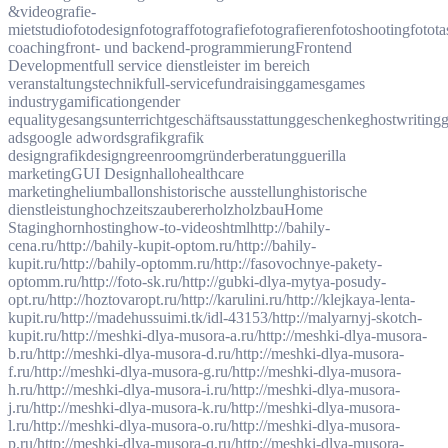
&videografie-
mietstudio
fotodesign
fotograf
fotografie
fotografieren
fotoshooting
fotota
coaching
front- und backend-programmierung
Frontend
Development
full service dienstleister im bereich
veranstaltungstechnik
full-service
fundraising
games
games
industry
gamification
gender
equality
gesangsunterricht
geschäftsausstattung
geschenke
ghostwriting
g
ads
google adwords
grafik
grafik
design
grafikdesign
greenroom
gründerberatung
guerilla
marketing
GUI Design
hallo
healthcare
marketing
heliumballons
historische ausstellung
historische
dienstleistung
hochzeitszauberer
holz
holzbau
Home
Staging
horn
hosting
how-to-videos
html
http://bahily-
cena.ru/
http://bahily-kupit-optom.ru/
http://bahily-
kupit.ru/
http://bahily-optomm.ru/
http://fasovochnye-pakety-
optomm.ru/
http://foto-sk.ru/
http://gubki-dlya-mytya-posudy-
opt.ru/
http://hoztovaropt.ru/
http://karulini.ru/
http://klejkaya-lenta-
kupit.ru/
http://madehussuimi.tk/idl-43153/
http://malyarnyj-skotch-
kupit.ru/
http://meshki-dlya-musora-a.ru/
http://meshki-dlya-musora-
b.ru/
http://meshki-dlya-musora-d.ru/
http://meshki-dlya-musora-
f.ru/
http://meshki-dlya-musora-g.ru/
http://meshki-dlya-musora-
h.ru/
http://meshki-dlya-musora-i.ru/
http://meshki-dlya-musora-
j.ru/
http://meshki-dlya-musora-k.ru/
http://meshki-dlya-musora-
l.ru/
http://meshki-dlya-musora-o.ru/
http://meshki-dlya-musora-
p.ru/
http://meshki-dlya-musora-q.ru/
http://meshki-dlya-musora-