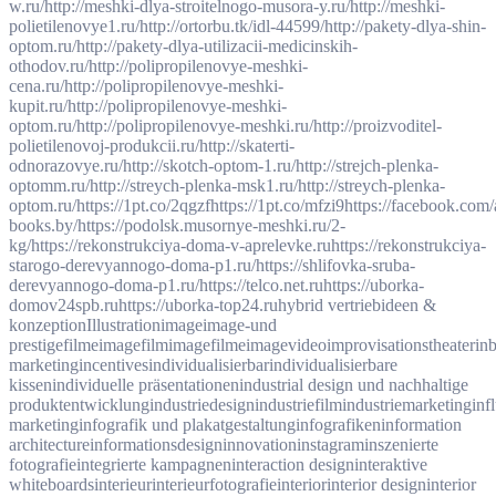
w.ru/
http://meshki-dlya-stroitelnogo-musora-y.ru/
http://meshki-
polietilenovye1.ru/
http://ortorbu.tk/idl-44599/
http://pakety-dlya-shin-
optom.ru/
http://pakety-dlya-utilizacii-medicinskih-
othodov.ru/
http://polipropilenovye-meshki-
cena.ru/
http://polipropilenovye-meshki-
kupit.ru/
http://polipropilenovye-meshki-
optom.ru/
http://polipropilenovye-meshki.ru/
http://proizvoditel-
polietilenovoj-produkcii.ru/
http://skaterti-
odnorazovye.ru/
http://skotch-optom-1.ru/
http://strejch-plenka-
optomm.ru/
http://streych-plenka-msk1.ru/
http://streych-plenka-
optom.ru/
https://1pt.co/2qgzf
https://1pt.co/mfzi9
https://facebook.com/
books.by/
https://podolsk.musornye-meshki.ru/2-
kg/
https://rekonstrukciya-doma-v-aprelevke.ru
https://rekonstrukciya-
starogo-derevyannogo-doma-p1.ru/
https://shlifovka-sruba-
derevyannogo-doma-p1.ru/
https://telco.net.ru
https://uborka-
domov24spb.ru
https://uborka-top24.ru
hybrid vertrieb
ideen &
konzeption
Illustration
image
image-und
prestigefilme
imagefilm
imagefilme
imagevideo
improvisationstheater
in
marketing
incentives
individualisierbar
individualisierbare
kissen
individuelle präsentationen
industrial design und nachhaltige
produktentwicklung
industriedesign
industriefilm
industriemarketing
inf
marketing
infografik und plakatgestaltung
infografiken
information
architecture
informationsdesign
innovation
instagram
inszenierte
fotografie
integrierte kampagnen
interaction design
interaktive
whiteboards
interieur
interieurfotografie
interior
interior design
interior