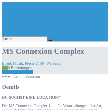
Über Kreativregion
Sie suchen eine/n Kreative/n?
Du bist ein/e Kreative/r?
Aktuelles
Suchen
nach:
MS Connexion Complex
Event
,
Musik
,
Presse & PR
,
Werbung
0.0
0
Bewertungen
Bewertung abgeben
www.msconnexion.com
Details
DU SUCHST EINE LOCATION?
Der MS Connexion Complex kann für Veranstaltungen aller Art,