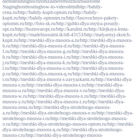
dienstleistung
hochzeitszauberer
holz
holzbau
Home
Staging
horn
hosting
how-to-videos
html
http://bahily-
cena.ru/
http://bahily-kupit-optom.ru/
http://bahily-
kupit.ru/
http://bahily-optomm.ru/
http://fasovochnye-pakety-
optomm.ru/
http://foto-sk.ru/
http://gubki-dlya-mytya-posudy-
opt.ru/
http://hoztovaropt.ru/
http://karulini.ru/
http://klejkaya-lenta-
kupit.ru/
http://madehussuimi.tk/idl-43153/
http://malyarnyj-skotch-
kupit.ru/
http://meshki-dlya-musora-a.ru/
http://meshki-dlya-musora-
b.ru/
http://meshki-dlya-musora-d.ru/
http://meshki-dlya-musora-
f.ru/
http://meshki-dlya-musora-g.ru/
http://meshki-dlya-musora-
h.ru/
http://meshki-dlya-musora-i.ru/
http://meshki-dlya-musora-
j.ru/
http://meshki-dlya-musora-k.ru/
http://meshki-dlya-musora-
l.ru/
http://meshki-dlya-musora-o.ru/
http://meshki-dlya-musora-
p.ru/
http://meshki-dlya-musora-q.ru/
http://meshki-dlya-musora-
r.ru/
http://meshki-dlya-musora-s-zavyazkami.ru/
http://meshki-dlya-
musora-s.ru/
http://meshki-dlya-musora-t.ru/
http://meshki-dlya-
musora-u.ru/
http://meshki-dlya-musora-v.ru/
http://meshki-dlya-
musora-w.ru/
http://meshki-dlya-musora-x.ru/
http://meshki-dlya-
musora-y.ru/
http://meshki-dlya-musora-z.ru/
http://meshki-dlya-
musora-zena.ru/
http://meshki-dlya-stroitelnogo-musora-
a.ru/
http://meshki-dlya-stroitelnogo-musora-e.ru/
http://meshki-dlya-
stroitelnogo-musora-i.ru/
http://meshki-dlya-stroitelnogo-musora-
o.ru/
http://meshki-dlya-stroitelnogo-musora-optom.ru/
http://meshki-
dlya-stroitelnogo-musora-q.ru/
http://meshki-dlya-stroitelnogo-
musora-r.ru/
http://meshki-dlya-stroitelnogo-musora-