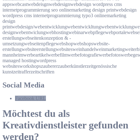
apps
webcast
webdeisgn
webdesign
webdesign wordpress cms
internetprogrammierung seo onlinemarketing design print
webdesign
wordpress cms internetprogrammierung typo3 onlinemarketing
design
print
webdesign/webentwicklung
webentwickltung
webentwicklung
we
design
webentwiclung
webhosting
webinar
webpflege
webportale
websei
erstellung
webseitenkonzeption & -
umsetzung
webseitenpflege
webshop
webshops
website-
erstellung
websiteerstellung
websites
weinhandel
weinmarketing
weiterb
mannheim
werbeartikel
werbefilm
werbefotografie
werbefotos
werbeges
managed hosting
wordpress
websites
workshops
zauberer
zauberkünstler
zeitgenössische
kunst
zeitraffer
zeitschriften
Social Media
Facebook URL
Möchtest du als
Kreativdienstleister gefunden
werden?