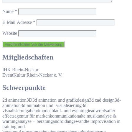
Name
*
E-Mail-Adresse
*
Website
Mitgliedschaften
IHK Rhein-Neckar
EventKultur Rhein-Neckar e. V.
Schwerpunkte
2d animation
3D
3d animation und grafikdesign
3d cad design
3d-
animation
3d-animation und -visualisierung
3d-
visualisierung
abendmode
ablauf- und eventregie
adwords
after
effects
agentur für markenkommunikation
alte musik
analyse &
wartung
analyse + beratung
android
angewandte improvisation in
training und
beratung
Animation
animationen
anzeigen
aphorismen
app-