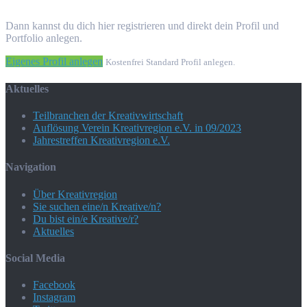
Dann kannst du dich hier registrieren und direkt dein Profil und
Portfolio anlegen.
Eigenes Profil anlegen
Kostenfrei Standard Profil anlegen.
Aktuelles
Teilbranchen der Kreativwirtschaft
Auflösung Verein Kreativregion e.V. in 09/2023
Jahrestreffen Kreativregion e.V.
Navigation
Über Kreativregion
Sie suchen eine/n Kreative/n?
Du bist ein/e Kreative/r?
Aktuelles
Social Media
Facebook
Instagram