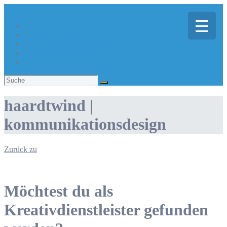
Über Kreativregion
Sie suchen eine/n Kreative/n?
Du bist ein/e Kreative/r?
Aktuelles
Suchen
nach:
haardtwind |
kommunikationsdesign
Zurück zu
Möchtest du als
Kreativdienstleister gefunden