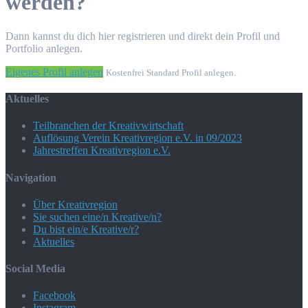
werden?
Dann kannst du dich hier registrieren und direkt dein Profil und
Portfolio anlegen.
Eigenes Profil anlegen
Kostenfrei Standard Profil anlegen.
Aktuelles
Teilbranchen der Kreativwirtschaft
Auflösung Verein Kreativregion e.V. in 09/2023
Jahrestreffen Kreativregion e.V.
Navigation
Über Kreativregion
Sie suchen eine/n Kreative/n?
Du bist ein/e Kreative/r?
Aktuelles
Social Media
Facebook
Instagram