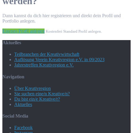
werden?
Dann kannst du dich hier registrieren und direkt dein Profil und
Portfolio anlegen.
Eigenes Profil anlegen
Kostenfrei Standard Profil anlegen.
Aktuelles
Teilbranchen der Kreativwirtschaft
Auflösung Verein Kreativregion e.V. in 09/2023
Jahrestreffen Kreativregion e.V.
Navigation
Über Kreativregion
Sie suchen eine/n Kreative/n?
Du bist ein/e Kreative/r?
Aktuelles
Social Media
Facebook
Instagram