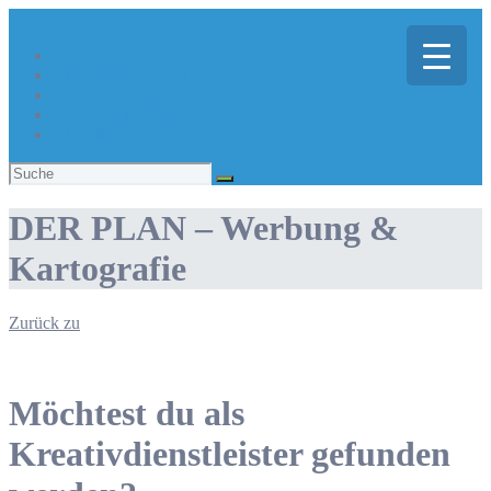
Über Kreativregion
Sie suchen eine/n Kreative/n?
Du bist ein/e Kreative/r?
Aktuelles
Suchen
nach:
DER PLAN – Werbung &
Kartografie
Zurück zu
Möchtest du als
Kreativdienstleister gefunden