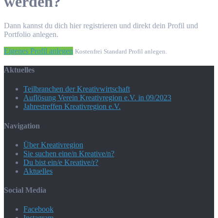
werden?
Dann kannst du dich hier registrieren und direkt dein Profil und
Portfolio anlegen.
Eigenes Profil anlegen
Kostenfrei Standard Profil anlegen.
Aktuelles
Teilbranchen der Kreativwirtschaft
Auflösung Verein Kreativregion e.V. in 09/2023
Jahrestreffen Kreativregion e.V.
Navigation
Über Kreativregion
Sie suchen eine/n Kreative/n?
Du bist ein/e Kreative/r?
Aktuelles
Social Media
Facebook
Instagram