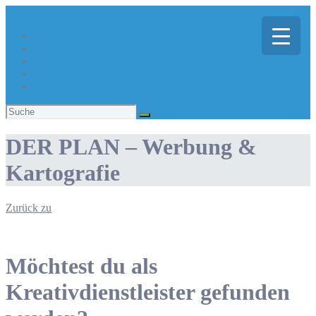
Über Kreativregion
Sie suchen eine/n Kreative/n?
Du bist ein/e Kreative/r?
Aktuelles
Suchen
nach:
DER PLAN – Werbung &
Kartografie
Zurück zu
Möchtest du als
Kreativdienstleister gefunden