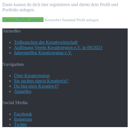
Dann kannst du dich hier registrieren und direkt dein Profil und
Portfolio anlegen.
Eigenes Profil anlegen
Kostenfrei Standard Profil anlegen.
Aktuelles
Teilbranchen der Kreativwirtschaft
Auflösung Verein Kreativregion e.V. in 09/2023
Jahrestreffen Kreativregion e.V.
Navigation
Über Kreativregion
Sie suchen eine/n Kreative/n?
Du bist ein/e Kreative/r?
Aktuelles
Social Media
Facebook
Instagram
Twitter