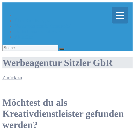
Über Kreativregion
Sie suchen eine/n Kreative/n?
Du bist ein/e Kreative/r?
Aktuelles
Suchen
nach:
Werbeagentur Sitzler GbR
Zurück zu
Möchtest du als
Kreativdienstleister gefunden
werden?