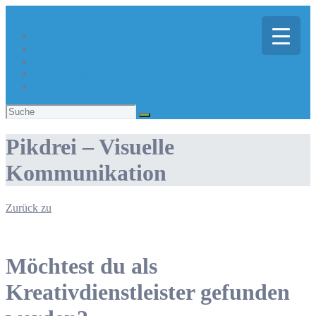
Über Kreativregion
Sie suchen eine/n Kreative/n?
Du bist ein/e Kreative/r?
Aktuelles
Suchen
nach:
Pikdrei – Visuelle
Kommunikation
Zurück zu
Möchtest du als
Kreativdienstleister gefunden