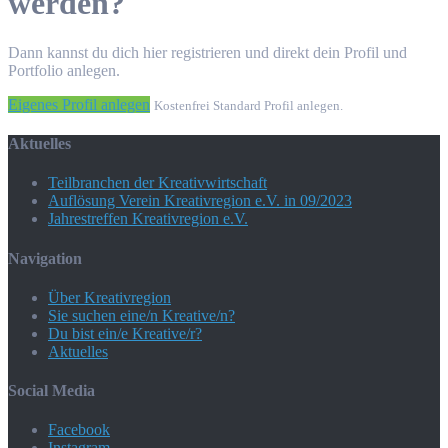
werden?
Dann kannst du dich hier registrieren und direkt dein Profil und
Portfolio anlegen.
Eigenes Profil anlegen
Kostenfrei Standard Profil anlegen.
Aktuelles
Teilbranchen der Kreativwirtschaft
Auflösung Verein Kreativregion e.V. in 09/2023
Jahrestreffen Kreativregion e.V.
Navigation
Über Kreativregion
Sie suchen eine/n Kreative/n?
Du bist ein/e Kreative/r?
Aktuelles
Social Media
Facebook
Instagram