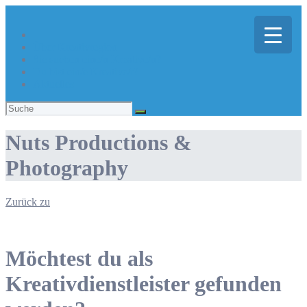
Über Kreativregion
Sie suchen eine/n Kreative/n?
Du bist ein/e Kreative/r?
Aktuelles
Suchen
nach:
Nuts Productions &
Photography
Zurück zu
Möchtest du als
Kreativdienstleister gefunden