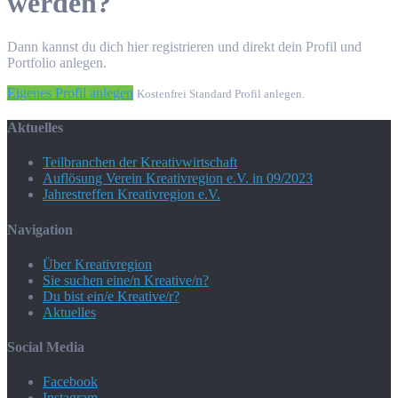
werden?
Dann kannst du dich hier registrieren und direkt dein Profil und
Portfolio anlegen.
Eigenes Profil anlegen
Kostenfrei Standard Profil anlegen.
Aktuelles
Teilbranchen der Kreativwirtschaft
Auflösung Verein Kreativregion e.V. in 09/2023
Jahrestreffen Kreativregion e.V.
Navigation
Über Kreativregion
Sie suchen eine/n Kreative/n?
Du bist ein/e Kreative/r?
Aktuelles
Social Media
Facebook
Instagram