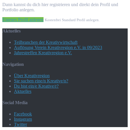
Dann kannst du dich hier registrieren und direkt dein Profil und
Portfolio anlegen.
Eigenes Profil anlegen
Kostenfrei Standard Profil anlegen.
Aktuelles
Teilbranchen der Kreativwirtschaft
Auflösung Verein Kreativregion e.V. in 09/2023
Jahrestreffen Kreativregion e.V.
Navigation
Über Kreativregion
Sie suchen eine/n Kreative/n?
Du bist ein/e Kreative/r?
Aktuelles
Social Media
Facebook
Instagram
Twitter