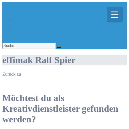
Über Kreativregion
Sie suchen eine/n Kreative/n?
Du bist ein/e Kreative/r?
Aktuelles
Suchen
nach:
effimak Ralf Spier
Zurück zu
Möchtest du als
Kreativdienstleister gefunden
werden?