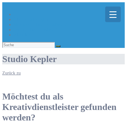
Über Kreativregion
Sie suchen eine/n Kreative/n?
Du bist ein/e Kreative/r?
Aktuelles
Suchen
nach:
Studio Kepler
Zurück zu
Möchtest du als
Kreativdienstleister gefunden
werden?