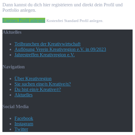
Dann kannst du dich hier registrieren und direkt dein Profil und
Portfolio anlegen.
Eigenes Profil anlegen
Kostenfrei Standard Profil anlegen.
Aktuelles
Teilbranchen der Kreativwirtschaft
Auflösung Verein Kreativregion e.V. in 09/2023
Jahrestreffen Kreativregion e.V.
Navigation
Über Kreativregion
Sie suchen eine/n Kreative/n?
Du bist ein/e Kreative/r?
Aktuelles
Social Media
Facebook
Instagram
Twitter