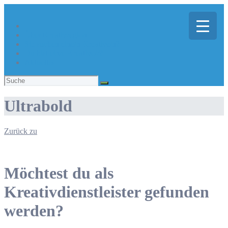
Über Kreativregion
Sie suchen eine/n Kreative/n?
Du bist ein/e Kreative/r?
Aktuelles
Suchen
nach:
Ultrabold
Zurück zu
Möchtest du als
Kreativdienstleister gefunden
werden?