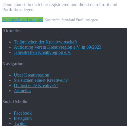
Dann kannst du dich hier registrieren und direkt dein Profil und
Portfolio anlegen.
Eigenes Profil anlegen
Kostenfrei Standard Profil anlegen.
Aktuelles
Teilbranchen der Kreativwirtschaft
Auflösung Verein Kreativregion e.V. in 09/2023
Jahrestreffen Kreativregion e.V.
Navigation
Über Kreativregion
Sie suchen eine/n Kreative/n?
Du bist ein/e Kreative/r?
Aktuelles
Social Media
Facebook
Instagram
Twitter