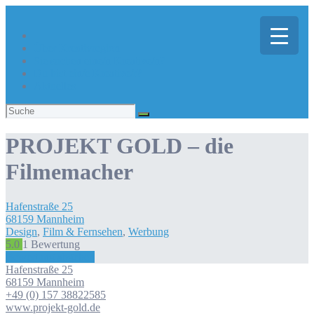
Über Kreativregion
Sie suchen eine/n Kreative/n?
Du bist ein/e Kreative/r?
Aktuelles
Suchen
nach:
PROJEKT GOLD – die
Filmemacher
Hafenstraße
25
68159
Mannheim
Design
,
Film & Fernsehen
,
Werbung
5.0
1
Bewertung
Bewertung abgeben
Hafenstraße
25
68159
Mannheim
+49 (0) 157 38822585
www.projekt-gold.de