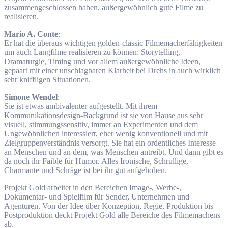
zusammengeschlossen haben, außergewöhnlich gute Filme zu
realisieren.
Mario A. Conte
:
Er hat die überaus wichtigen golden-classic Filmemacherfähigkeiten
um auch Langfilme realisieren zu können: Storytelling,
Dramaturgie, Timing und vor allem außergewöhnliche Ideen,
gepaart mit einer unschlagbaren Klarheit bei Drehs in auch wirklich
sehr kniffligen Situationen.
Simone Wendel
:
Sie ist etwas ambivalenter aufgestellt. Mit ihrem
Kommunikationsdesign-Backgrund ist sie von Hause aus sehr
visuell, stimmungssensitiv, immer an Experimenten und dem
Ungewöhnlichen interessiert, eher wenig konventionell und mit
Zielgruppenverständnis versorgt. Sie hat ein ordentliches Interesse
an Menschen und an dem, was Menschen antreibt. Und dann gibt es
da noch ihr Faible für Humor. Alles Ironische, Schrullige,
Charmante und Schräge ist bei ihr gut aufgehoben.
Projekt Gold arbeitet in den Bereichen Image-, Werbe-,
Dokumentar- und Spielfilm für Sender, Unternehmen und
Agenturen. Von der Idee über Konzeption, Regie, Produktion bis
Postproduktion deckt Projekt Gold alle Bereiche des Filmemachens
ab.