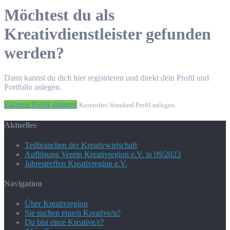
Möchtest du als
Kreativdienstleister gefunden
werden?
Dann kannst du dich hier registrieren und direkt dein Profil und
Portfolio anlegen.
Eigenes Profil anlegen
Kostenfrei Standard Profil anlegen.
Aktuelles
Teilbranchen der Kreativwirtschaft
Auflösung Verein Kreativregion e.V. in 09/2023
Jahrestreffen Kreativregion e.V.
Navigation
Über Kreativregion
Sie suchen eine/n Kreative/n?
Du bist ein/e Kreative/r?