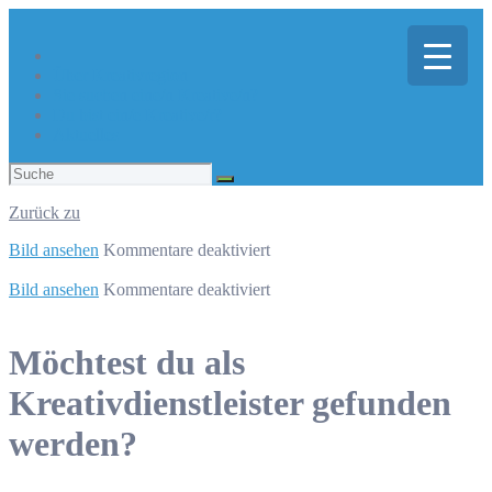
Über Kreativregion
Sie suchen eine/n Kreative/n?
Du bist ein/e Kreative/r?
Aktuelles
Suchen
nach:
Zurück zu
für
Bild ansehen
Kommentare deaktiviert
brandherde
crossmediale
für
Bild ansehen
Kommentare deaktiviert
Markenerlebnisse
brandherde
GmbH
crossmediale
Markenerlebnisse
Möchtest du als
GmbH
Kreativdienstleister gefunden
werden?