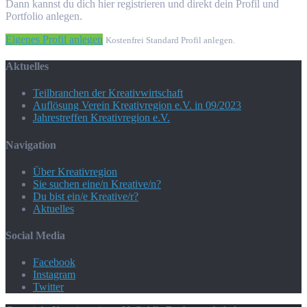
Dann kannst du dich hier registrieren und direkt dein Profil und
Portfolio anlegen.
Eigenes Profil anlegen
Kostenfrei Standard Profil anlegen.
Aktuelles
Teilbranchen der Kreativwirtschaft
Auflösung Verein Kreativregion e.V. in 09/2023
Jahrestreffen Kreativregion e.V.
Navigation
Über Kreativregion
Sie suchen eine/n Kreative/n?
Du bist ein/e Kreative/r?
Aktuelles
Social Media
Facebook
Instagram
Twitter