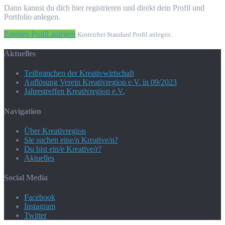
Dann kannst du dich hier registrieren und direkt dein Profil und
Portfolio anlegen.
Eigenes Profil anlegen
Kostenfrei Standard Profil anlegen.
Aktuelles
Teilbranchen der Kreativwirtschaft
Auflösung Verein Kreativregion e.V. in 09/2023
Jahrestreffen Kreativregion e.V.
Navigation
Über Kreativregion
Sie suchen eine/n Kreative/n?
Du bist ein/e Kreative/r?
Aktuelles
Social Media
Facebook
Instagram
Twitter