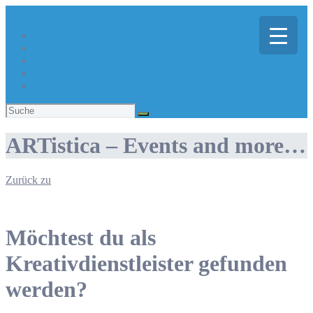
Über Kreativregion
Sie suchen eine/n Kreative/n?
Du bist ein/e Kreative/r?
Aktuelles
Suchen
nach:
ARTistica – Events and more…
Zurück zu
Möchtest du als
Kreativdienstleister gefunden
werden?