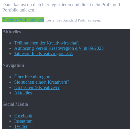
Dann kannst du dich hier registrieren und direkt dein Profil und
Portfolio anlegen.
Eigenes Profil anlegen
Kostenfrei Standard Profil anlegen.
Aktuelles
Teilbranchen der Kreativwirtschaft
Auflösung Verein Kreativregion e.V. in 09/2023
Jahrestreffen Kreativregion e.V.
Navigation
Über Kreativregion
Sie suchen eine/n Kreative/n?
Du bist ein/e Kreative/r?
Aktuelles
Social Media
Facebook
Instagram
Twitter