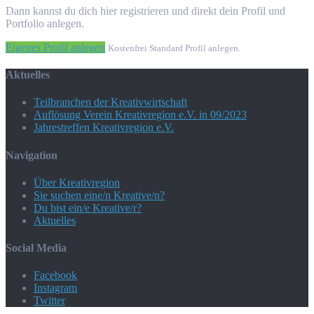
Dann kannst du dich hier registrieren und direkt dein Profil und
Portfolio anlegen.
Eigenes Profil anlegen
Kostenfrei Standard Profil anlegen.
Aktuelles
Teilbranchen der Kreativwirtschaft
Auflösung Verein Kreativregion e.V. in 09/2023
Jahrestreffen Kreativregion e.V.
Navigation
Über Kreativregion
Sie suchen eine/n Kreative/n?
Du bist ein/e Kreative/r?
Aktuelles
Social Media
Facebook
Instagram
Twitter