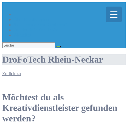
Über Kreativregion
Sie suchen eine/n Kreative/n?
Du bist ein/e Kreative/r?
Aktuelles
Suchen
nach:
DroFoTech Rhein-Neckar
Zurück zu
Möchtest du als
Kreativdienstleister gefunden
werden?