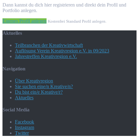
Dann kannst du dich hier registrieren und direkt dein Profil und
Portfolio anlegen.
Eigenes Profil anlegen
Kostenfrei Standard Profil anlegen.
Aktuelles
Teilbranchen der Kreativwirtschaft
Auflösung Verein Kreativregion e.V. in 09/2023
Jahrestreffen Kreativregion e.V.
Navigation
Über Kreativregion
Sie suchen eine/n Kreative/n?
Du bist ein/e Kreative/r?
Aktuelles
Social Media
Facebook
Instagram
Twitter