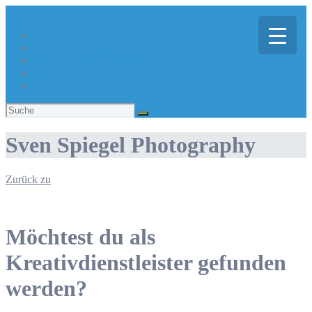
Über Kreativregion
Sie suchen eine/n Kreative/n?
Du bist ein/e Kreative/r?
Aktuelles
Suchen
nach:
Sven Spiegel Photography
Zurück zu
Möchtest du als
Kreativdienstleister gefunden
werden?