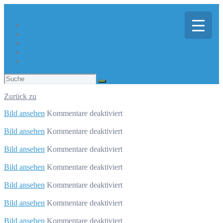
Über Kreativregion
Sie suchen eine/n Kreative/n?
Du bist ein/e Kreative/r?
Aktuelles
Suchen
nach:
Zurück zu
für
Bild ansehen
Kommentare deaktiviert
engelmann
GRAFIK-
für
Bild ansehen
Kommentare deaktiviert
DESIGN
engelmann
GRAFIK-
für
Bild ansehen
Kommentare deaktiviert
DESIGN
engelmann
GRAFIK-
für
Bild ansehen
Kommentare deaktiviert
DESIGN
engelmann
GRAFIK-
für
Bild ansehen
Kommentare deaktiviert
DESIGN
engelmann
GRAFIK-
für
Bild ansehen
Kommentare deaktiviert
DESIGN
engelmann
GRAFIK-
für
Bild ansehen
Kommentare deaktiviert