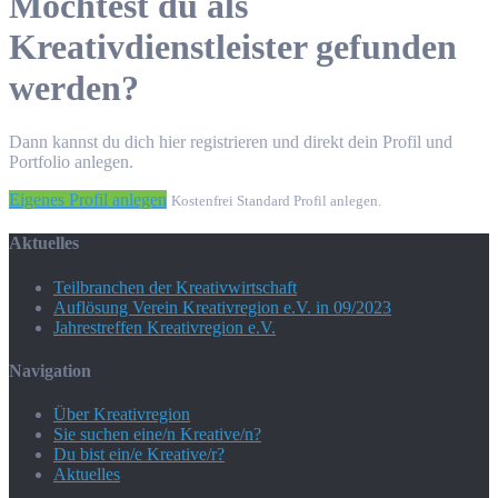
Möchtest du als
Kreativdienstleister gefunden
werden?
Dann kannst du dich hier registrieren und direkt dein Profil und
Portfolio anlegen.
Eigenes Profil anlegen
Kostenfrei Standard Profil anlegen.
Aktuelles
Teilbranchen der Kreativwirtschaft
Auflösung Verein Kreativregion e.V. in 09/2023
Jahrestreffen Kreativregion e.V.
Navigation
Über Kreativregion
Sie suchen eine/n Kreative/n?
Du bist ein/e Kreative/r?
Aktuelles