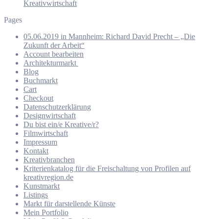
Kreativwirtschaft
Pages
05.06.2019 in Mannheim: Richard David Precht – „Die
Zukunft der Arbeit“
Account bearbeiten
Architekturmarkt
Blog
Buchmarkt
Cart
Checkout
Datenschutzerklärung
Designwirtschaft
Du bist ein/e Kreative/r?
Filmwirtschaft
Impressum
Kontakt
Kreativbranchen
Kriterienkatalog für die Freischaltung von Profilen auf
kreativregion.de
Kunstmarkt
Listings
Markt für darstellende Künste
Mein Portfolio