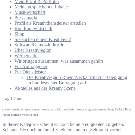
Mein Profil & Portfolio
Meine gespeicherten Inhalte
Musikwirtschaft
Pressemarkt
Profil als Kreativdienstleister erstellen
Rundfunkwirtschaft
Shop
Sie suchen eine/n Kreative/n?
Software/Games-Industrie
Über Kreativregion
Werbemarkt
Wir bringen zusammen, was zusammen gehört
Für Auftraggeber
Für Dienstleister
Die Kreativregion Rhein-Neckar ruft zur Beteiligung
an bundesweiter Befragung auf
Aktuelles aus der Kreativ-Szene
Tag Cloud
corona
kreativität
kreativregion
kreativwirtschaft
mannheim
messe
mitgliederversammlung
Richard David
Precht
umfrage
veranstaltung
In dieser Kategorie scheint es noch keine Neuigkeiten zu geben.
Schauen Sie doch nochmal zu einem anderen Zeitpunkt vorbei.