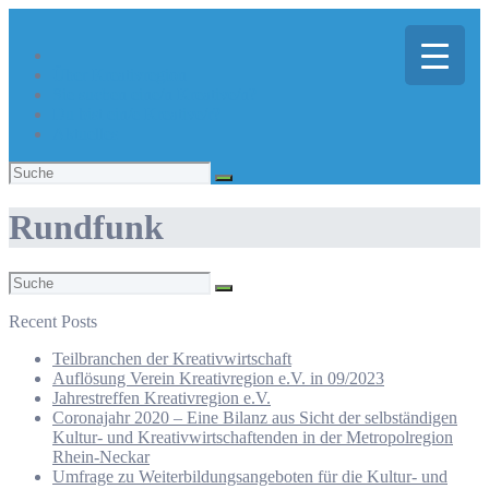
Über Kreativregion
Sie suchen eine/n Kreative/n?
Du bist ein/e Kreative/r?
Aktuelles
Suchen
nach:
Rundfunk
Suchen
nach:
Recent Posts
Teilbranchen der Kreativwirtschaft
Auflösung Verein Kreativregion e.V. in 09/2023
Jahrestreffen Kreativregion e.V.
Coronajahr 2020 – Eine Bilanz aus Sicht der selbständigen
Kultur- und Kreativwirtschaftenden in der Metropolregion
Rhein-Neckar
Umfrage zu Weiterbildungsangeboten für die Kultur- und