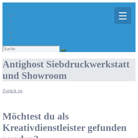
Über Kreativregion
Sie suchen eine/n Kreative/n?
Du bist ein/e Kreative/r?
Aktuelles
Suchen
nach:
Antighost Siebdruckwerkstatt
und Showroom
Zurück zu
Möchtest du als
Kreativdienstleister gefunden