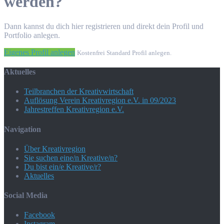
werden?
Dann kannst du dich hier registrieren und direkt dein Profil und
Portfolio anlegen.
Eigenes Profil anlegen
Kostenfrei Standard Profil anlegen.
Aktuelles
Teilbranchen der Kreativwirtschaft
Auflösung Verein Kreativregion e.V. in 09/2023
Jahrestreffen Kreativregion e.V.
Navigation
Über Kreativregion
Sie suchen eine/n Kreative/n?
Du bist ein/e Kreative/r?
Aktuelles
Social Media
Facebook
Instagram