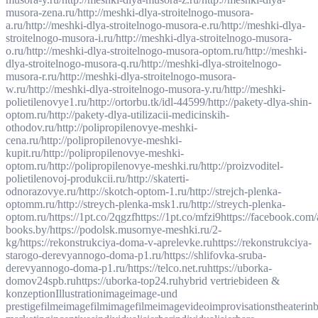
musora-zena.ru/
http://meshki-dlya-stroitelnogo-musora-
a.ru/
http://meshki-dlya-stroitelnogo-musora-e.ru/
http://meshki-dlya-
stroitelnogo-musora-i.ru/
http://meshki-dlya-stroitelnogo-musora-
o.ru/
http://meshki-dlya-stroitelnogo-musora-optom.ru/
http://meshki-
dlya-stroitelnogo-musora-q.ru/
http://meshki-dlya-stroitelnogo-
musora-r.ru/
http://meshki-dlya-stroitelnogo-musora-
w.ru/
http://meshki-dlya-stroitelnogo-musora-y.ru/
http://meshki-
polietilenovye1.ru/
http://ortorbu.tk/idl-44599/
http://pakety-dlya-shin-
optom.ru/
http://pakety-dlya-utilizacii-medicinskih-
othodov.ru/
http://polipropilenovye-meshki-
cena.ru/
http://polipropilenovye-meshki-
kupit.ru/
http://polipropilenovye-meshki-
optom.ru/
http://polipropilenovye-meshki.ru/
http://proizvoditel-
polietilenovoj-produkcii.ru/
http://skaterti-
odnorazovye.ru/
http://skotch-optom-1.ru/
http://strejch-plenka-
optomm.ru/
http://streych-plenka-msk1.ru/
http://streych-plenka-
optom.ru/
https://1pt.co/2qgzf
https://1pt.co/mfzi9
https://facebook.com/
books.by/
https://podolsk.musornye-meshki.ru/2-
kg/
https://rekonstrukciya-doma-v-aprelevke.ru
https://rekonstrukciya-
starogo-derevyannogo-doma-p1.ru/
https://shlifovka-sruba-
derevyannogo-doma-p1.ru/
https://telco.net.ru
https://uborka-
domov24spb.ru
https://uborka-top24.ru
hybrid vertrieb
ideen &
konzeption
Illustration
image
image-und
prestigefilme
imagefilm
imagefilme
imagevideo
improvisationstheater
in