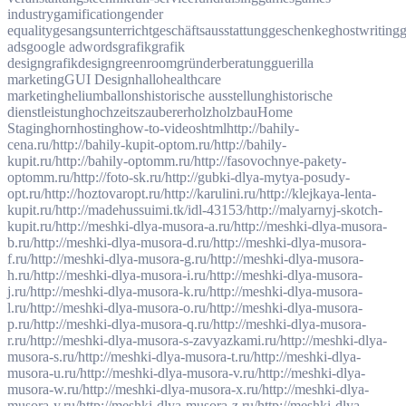
industry
gamification
gender
equality
gesangsunterricht
geschäftsausstattung
geschenke
ghostwriting
g
ads
google adwords
grafik
grafik
design
grafikdesign
greenroom
gründerberatung
guerilla
marketing
GUI Design
hallo
healthcare
marketing
heliumballons
historische ausstellung
historische
dienstleistung
hochzeitszauberer
holz
holzbau
Home
Staging
horn
hosting
how-to-videos
html
http://bahily-
cena.ru/
http://bahily-kupit-optom.ru/
http://bahily-
kupit.ru/
http://bahily-optomm.ru/
http://fasovochnye-pakety-
optomm.ru/
http://foto-sk.ru/
http://gubki-dlya-mytya-posudy-
opt.ru/
http://hoztovaropt.ru/
http://karulini.ru/
http://klejkaya-lenta-
kupit.ru/
http://madehussuimi.tk/idl-43153/
http://malyarnyj-skotch-
kupit.ru/
http://meshki-dlya-musora-a.ru/
http://meshki-dlya-musora-
b.ru/
http://meshki-dlya-musora-d.ru/
http://meshki-dlya-musora-
f.ru/
http://meshki-dlya-musora-g.ru/
http://meshki-dlya-musora-
h.ru/
http://meshki-dlya-musora-i.ru/
http://meshki-dlya-musora-
j.ru/
http://meshki-dlya-musora-k.ru/
http://meshki-dlya-musora-
l.ru/
http://meshki-dlya-musora-o.ru/
http://meshki-dlya-musora-
p.ru/
http://meshki-dlya-musora-q.ru/
http://meshki-dlya-musora-
r.ru/
http://meshki-dlya-musora-s-zavyazkami.ru/
http://meshki-dlya-
musora-s.ru/
http://meshki-dlya-musora-t.ru/
http://meshki-dlya-
musora-u.ru/
http://meshki-dlya-musora-v.ru/
http://meshki-dlya-
musora-w.ru/
http://meshki-dlya-musora-x.ru/
http://meshki-dlya-
musora-y.ru/
http://meshki-dlya-musora-z.ru/
http://meshki-dlya-