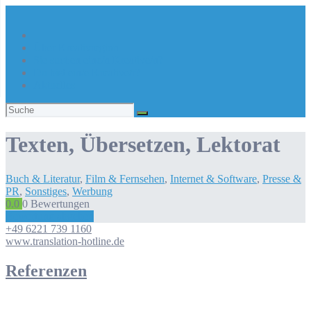
Über Kreativregion
Sie suchen eine/n Kreative/n?
Du bist ein/e Kreative/r?
Aktuelles
Suchen
nach:
Texten, Übersetzen, Lektorat
Buch & Literatur
,
Film & Fernsehen
,
Internet & Software
,
Presse &
PR
,
Sonstiges
,
Werbung
0.0
0
Bewertungen
Bewertung abgeben
+49 6221 739 1160
www.translation-hotline.de
Referenzen