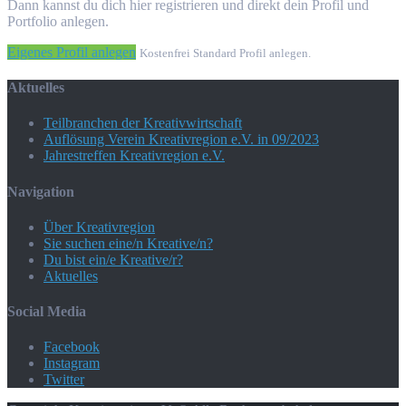
Dann kannst du dich hier registrieren und direkt dein Profil und
Portfolio anlegen.
Eigenes Profil anlegen
Kostenfrei Standard Profil anlegen.
Aktuelles
Teilbranchen der Kreativwirtschaft
Auflösung Verein Kreativregion e.V. in 09/2023
Jahrestreffen Kreativregion e.V.
Navigation
Über Kreativregion
Sie suchen eine/n Kreative/n?
Du bist ein/e Kreative/r?
Aktuelles
Social Media
Facebook
Instagram
Twitter