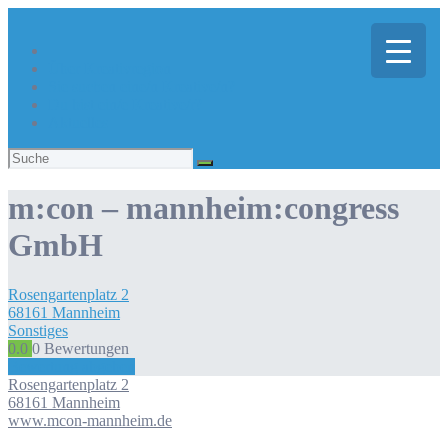
Über Kreativregion
Sie suchen eine/n Kreative/n?
Du bist ein/e Kreative/r?
Aktuelles
Suchen
nach:
m:con – mannheim:congress
GmbH
Rosengartenplatz
2
68161
Mannheim
Sonstiges
0.0
0
Bewertungen
Bewertung abgeben
Rosengartenplatz
2
68161
Mannheim
www.mcon-mannheim.de