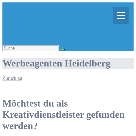
Über Kreativregion
Sie suchen eine/n Kreative/n?
Du bist ein/e Kreative/r?
Aktuelles
Suchen
nach:
Werbeagenten Heidelberg
Zurück zu
Möchtest du als
Kreativdienstleister gefunden
werden?