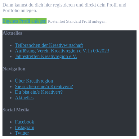
Dann kannst du dich hier registrieren und direkt dein Profil und
Portfolio anlegen.
Eigenes Profil anlegen
Kostenfrei Standard Profil anlegen.
Aktuelles
Teilbranchen der Kreativwirtschaft
Auflösung Verein Kreativregion e.V. in 09/2023
Jahrestreffen Kreativregion e.V.
Navigation
Über Kreativregion
Sie suchen eine/n Kreative/n?
Du bist ein/e Kreative/r?
Aktuelles
Social Media
Facebook
Instagram
Twitter