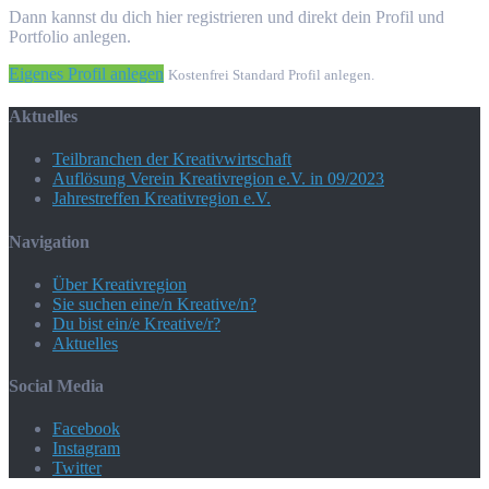
Dann kannst du dich hier registrieren und direkt dein Profil und
Portfolio anlegen.
Eigenes Profil anlegen
Kostenfrei Standard Profil anlegen.
Aktuelles
Teilbranchen der Kreativwirtschaft
Auflösung Verein Kreativregion e.V. in 09/2023
Jahrestreffen Kreativregion e.V.
Navigation
Über Kreativregion
Sie suchen eine/n Kreative/n?
Du bist ein/e Kreative/r?
Aktuelles
Social Media
Facebook
Instagram
Twitter