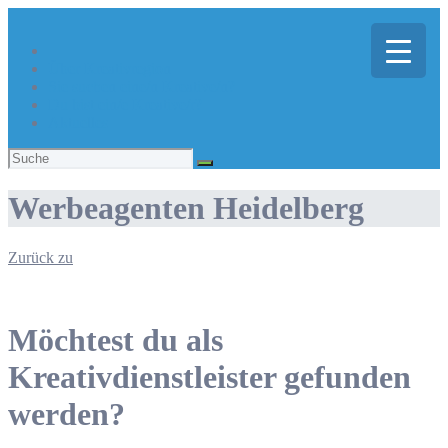
Über Kreativregion
Sie suchen eine/n Kreative/n?
Du bist ein/e Kreative/r?
Aktuelles
Suchen
nach:
Werbeagenten Heidelberg
Zurück zu
Möchtest du als
Kreativdienstleister gefunden
werden?