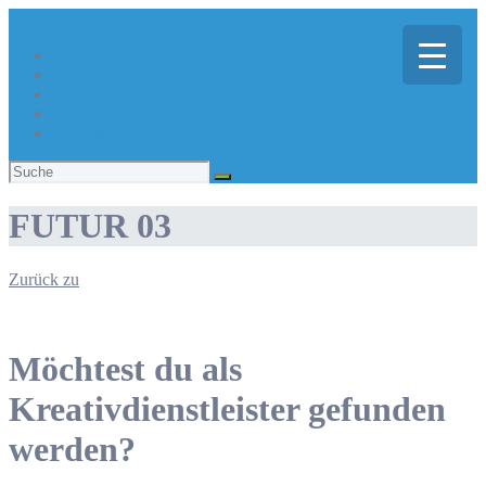
Über Kreativregion
Sie suchen eine/n Kreative/n?
Du bist ein/e Kreative/r?
Aktuelles
Suchen
nach:
FUTUR 03
Zurück zu
Möchtest du als
Kreativdienstleister gefunden
werden?