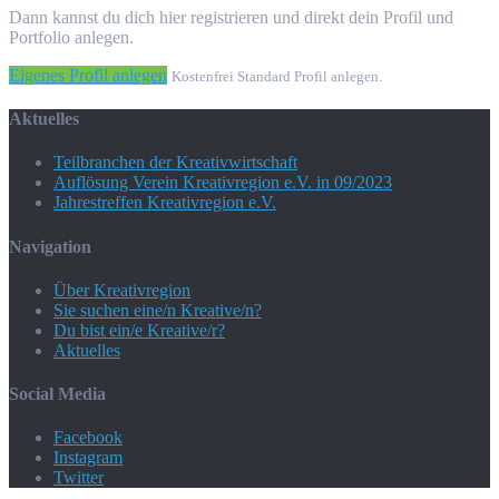
Dann kannst du dich hier registrieren und direkt dein Profil und
Portfolio anlegen.
Eigenes Profil anlegen
Kostenfrei Standard Profil anlegen.
Aktuelles
Teilbranchen der Kreativwirtschaft
Auflösung Verein Kreativregion e.V. in 09/2023
Jahrestreffen Kreativregion e.V.
Navigation
Über Kreativregion
Sie suchen eine/n Kreative/n?
Du bist ein/e Kreative/r?
Aktuelles
Social Media
Facebook
Instagram
Twitter