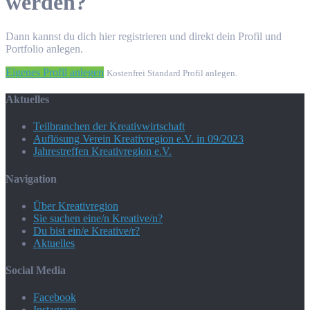
werden?
Dann kannst du dich hier registrieren und direkt dein Profil und
Portfolio anlegen.
Eigenes Profil anlegen
Kostenfrei Standard Profil anlegen.
Aktuelles
Teilbranchen der Kreativwirtschaft
Auflösung Verein Kreativregion e.V. in 09/2023
Jahrestreffen Kreativregion e.V.
Navigation
Über Kreativregion
Sie suchen eine/n Kreative/n?
Du bist ein/e Kreative/r?
Aktuelles
Social Media
Facebook
Instagram