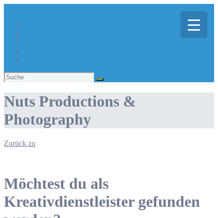
Über Kreativregion
Sie suchen eine/n Kreative/n?
Du bist ein/e Kreative/r?
Aktuelles
Suchen
nach:
Nuts Productions &
Photography
Zurück zu
Möchtest du als
Kreativdienstleister gefunden