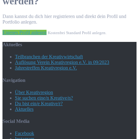
werden?
Dann kannst du dich hier registrieren und direkt dein Profil und
Portfolio anlegen.
Eigenes Profil anlegen
Kostenfrei Standard Profil anlegen.
Aktuelles
Teilbranchen der Kreativwirtschaft
Auflösung Verein Kreativregion e.V. in 09/2023
Jahrestreffen Kreativregion e.V.
Navigation
Über Kreativregion
Sie suchen eine/n Kreative/n?
Du bist ein/e Kreative/r?
Aktuelles
Social Media
Facebook
Instagram