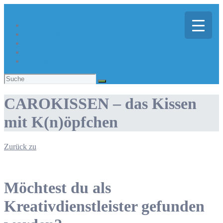
Über Kreativregion
Sie suchen eine/n Kreative/n?
Du bist ein/e Kreative/r?
Aktuelles
Suchen
nach:
CAROKISSEN – das Kissen
mit K(n)öpfchen
Zurück zu
Möchtest du als
Kreativdienstleister gefunden