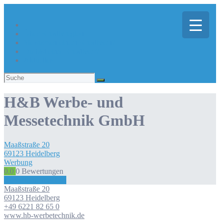
Über Kreativregion
Sie suchen eine/n Kreative/n?
Du bist ein/e Kreative/r?
Aktuelles
Suchen
nach:
H&B Werbe- und
Messetechnik GmbH
Maaßstraße
20
69123
Heidelberg
Werbung
0.0
0
Bewertungen
Bewertung abgeben
Maaßstraße
20
69123
Heidelberg
+49 6221 82 65 0
www.hb-werbetechnik.de