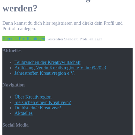
werden?
Dann kannst du dich hier registrieren und direkt dein Profil und
Portfolio anlegen.
Eigenes Profil anlegen
Kostenfrei Standard Profil anlegen.
Aktuelles
Teilbranchen der Kreativwirtschaft
Auflösung Verein Kreativregion e.V. in 09/2023
Jahrestreffen Kreativregion e.V.
Navigation
Über Kreativregion
Sie suchen eine/n Kreative/n?
Du bist ein/e Kreative/r?
Aktuelles
Social Media