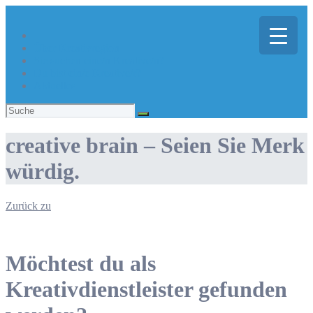
Über Kreativregion
Sie suchen eine/n Kreative/n?
Du bist ein/e Kreative/r?
Aktuelles
Suchen
nach:
creative brain – Seien Sie Merk
würdig.
Zurück zu
Möchtest du als
Kreativdienstleister gefunden