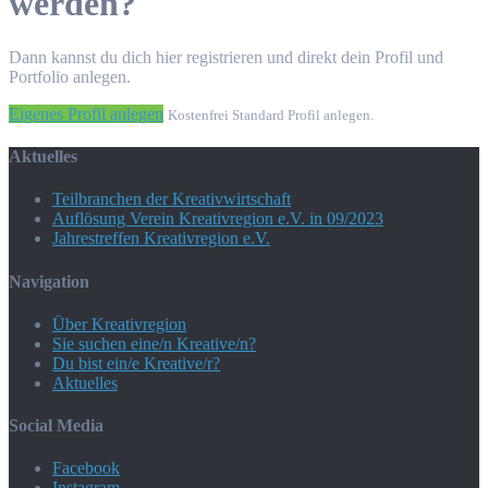
werden?
Dann kannst du dich hier registrieren und direkt dein Profil und
Portfolio anlegen.
Eigenes Profil anlegen
Kostenfrei Standard Profil anlegen.
Aktuelles
Teilbranchen der Kreativwirtschaft
Auflösung Verein Kreativregion e.V. in 09/2023
Jahrestreffen Kreativregion e.V.
Navigation
Über Kreativregion
Sie suchen eine/n Kreative/n?
Du bist ein/e Kreative/r?
Aktuelles
Social Media
Facebook
Instagram