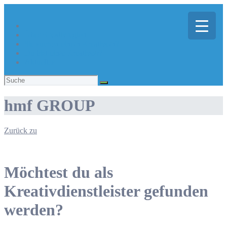
Über Kreativregion
Sie suchen eine/n Kreative/n?
Du bist ein/e Kreative/r?
Aktuelles
Suchen
nach:
hmf GROUP
Zurück zu
Möchtest du als
Kreativdienstleister gefunden
werden?