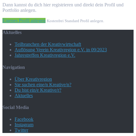
Dann kannst du dich hier registrieren und direkt dein Profil und
Portfolio anlegen.
Eigenes Profil anlegen
Kostenfrei Standard Profil anlegen.
Aktuelles
Teilbranchen der Kreativwirtschaft
Auflösung Verein Kreativregion e.V. in 09/2023
Jahrestreffen Kreativregion e.V.
Navigation
Über Kreativregion
Sie suchen eine/n Kreative/n?
Du bist ein/e Kreative/r?
Aktuelles
Social Media
Facebook
Instagram
Twitter