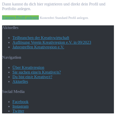
Dann kannst du dich hier registrieren und direkt dein Profil und
Portfolio anlegen.
Eigenes Profil anlegen
Kostenfrei Standard Profil anlegen.
Aktuelles
Teilbranchen der Kreativwirtschaft
Auflösung Verein Kreativregion e.V. in 09/2023
Jahrestreffen Kreativregion e.V.
Navigation
Über Kreativregion
Sie suchen eine/n Kreative/n?
Du bist ein/e Kreative/r?
Aktuelles
Social Media
Facebook
Instagram
Twitter