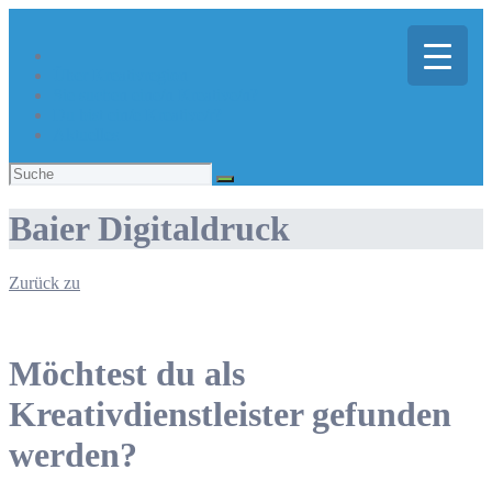
Über Kreativregion
Sie suchen eine/n Kreative/n?
Du bist ein/e Kreative/r?
Aktuelles
Suchen
nach:
Baier Digitaldruck
Zurück zu
Möchtest du als
Kreativdienstleister gefunden
werden?