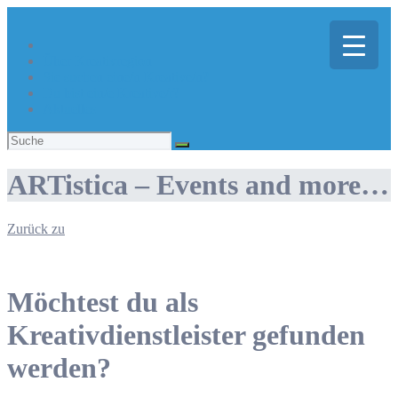
Über Kreativregion
Sie suchen eine/n Kreative/n?
Du bist ein/e Kreative/r?
Aktuelles
Suchen
nach:
ARTistica – Events and more…
Zurück zu
Möchtest du als
Kreativdienstleister gefunden
werden?