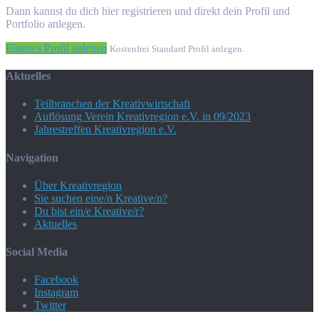
Dann kannst du dich hier registrieren und direkt dein Profil und
Portfolio anlegen.
Eigenes Profil anlegen
Kostenfrei Standard Profil anlegen.
Aktuelles
Teilbranchen der Kreativwirtschaft
Auflösung Verein Kreativregion e.V. in 09/2023
Jahrestreffen Kreativregion e.V.
Navigation
Über Kreativregion
Sie suchen eine/n Kreative/n?
Du bist ein/e Kreative/r?
Aktuelles
Social Media
Facebook
Instagram
Twitter